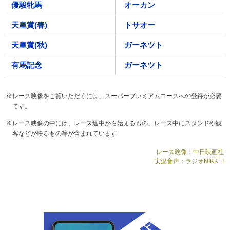
優駿牝馬
オーカン
天皇賞(春)
トサオー
天皇賞(秋)
ガーネツト
有馬記念
ガーネツト
※レース映像をご覧いただくには、スーパープレミアムコースへの登録が必要
です。
※レース映像の中には、レース途中から始まるもの、レース中にスタンドや観
客などが映るもの等が含まれています
レース映像：中日映画社
実況音声：ラジオNIKKEI