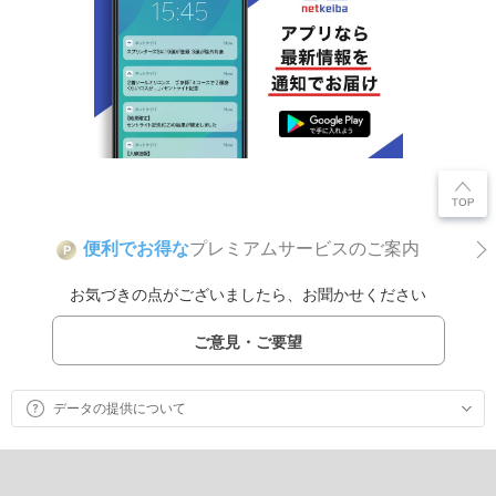
便利でお得な
プレミアムサービスのご案内
P
お気づきの点がございましたら、お聞かせください
ご意見・ご要望
データの提供について