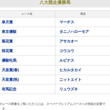
八大競走優勝馬
レース名
馬名
皐月賞
マーチス
東京優駿
タニノハローモア
菊花賞
アサカオー
桜花賞
コウユウ
優駿牝馬
ルピナス
天皇賞(春)
ヒカルタカイ
天皇賞(秋)
ニットエイト
有馬記念
リュウズキ
※レース映像をご覧いただくには、スーパープレミアムコースへの登録が必要で
す。