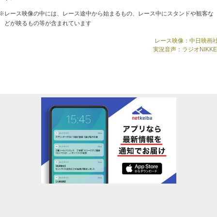
※レース映像の中には、レース途中から始まるもの、レース中にスタンドや観客な
どが映るもの等が含まれています
レース映像：中日映画
実況音声：ラジオNIKKE