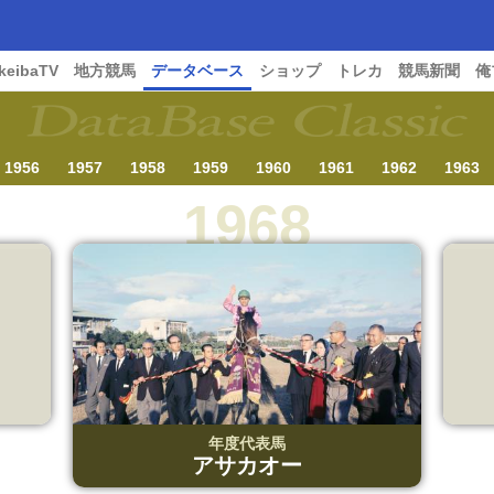
keibaTV
地方競馬
データベース
ショップ
トレカ
競馬新聞
俺
1956
1957
1958
1959
1960
1961
1962
1963
1968
年度代表馬
アサカオー