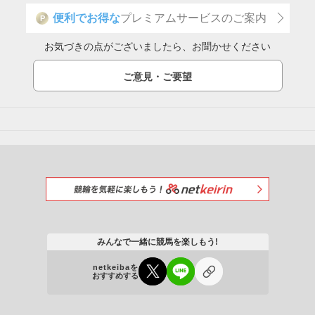
便利でお得な
プレミアムサービスのご案内
P
お気づきの点がございましたら、お聞かせください
ご意見・ご要望
みんなで一緒に競馬を楽しもう!
netkeibaを
おすすめする