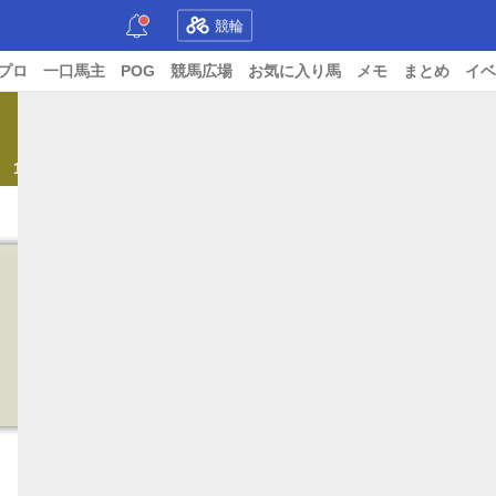
競輪
プロ
一口馬主
POG
競馬広場
お気に入り馬
メモ
まとめ
イベ
1964
1965
1966
1967
1968
1969
1970
1971
最優秀3歳牡馬
最優秀
ライジン
テスコ