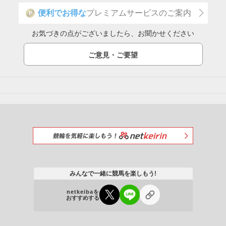
便利でお得な
プレミアムサービスのご案内
P
お気づきの点がございましたら、お聞かせください
ご意見・ご要望
みんなで一緒に競馬を楽しもう!
netkeibaを
おすすめする