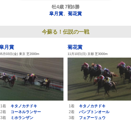
牡4歳 7戦6勝
皐月賞
、
菊花賞
今蘇る！伝説の一戦
皐月賞
菊花賞
05月03日(金) 東京 芝2000m
11月10日(日) 京都 芝3000m
1着
キタノカチドキ
1着
キタノカチドキ
2着
コーネルランサー
2着
バンブトンオール
3着
ミホランザン
3着
フェアーリュウ