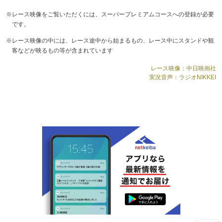
※レース映像をご覧いただくには、スーパープレミアムコースへの登録が必要
です。
※レース映像の中には、レース途中から始まるもの、レース中にスタンドや観
客などが映るもの等が含まれています
レース映像：中日映画社
実況音声：ラジオNIKKEI