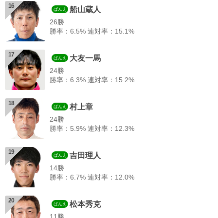
16
船山蔵人
ばんえ
26勝
勝率：6.5% 連対率：15.1%
17
大友一馬
ばんえ
24勝
勝率：6.3% 連対率：15.2%
18
村上章
ばんえ
24勝
勝率：5.9% 連対率：12.3%
19
吉田理人
ばんえ
14勝
勝率：6.7% 連対率：12.0%
20
松本秀克
ばんえ
11勝