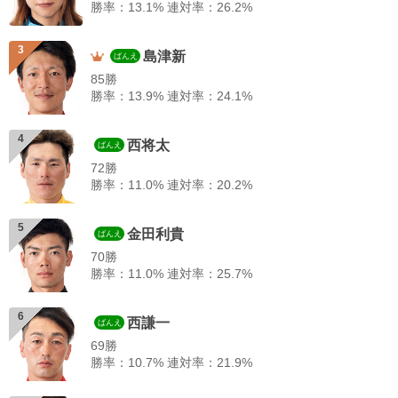
勝率：13.1% 連対率：26.2%
3
島津新
ばんえ
85勝
勝率：13.9% 連対率：24.1%
4
西将太
ばんえ
72勝
勝率：11.0% 連対率：20.2%
5
金田利貴
ばんえ
70勝
勝率：11.0% 連対率：25.7%
6
西謙一
ばんえ
69勝
勝率：10.7% 連対率：21.9%