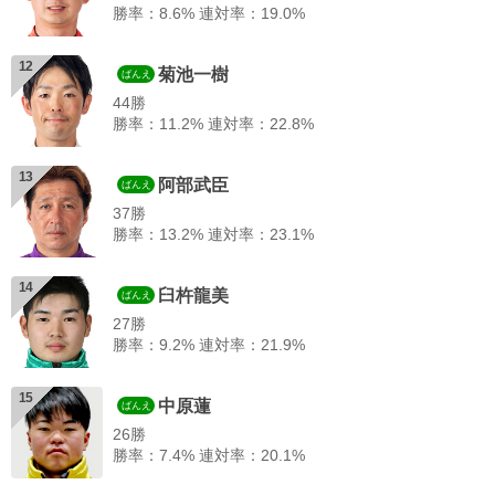
勝率：8.6% 連対率：19.0%
12
菊池一樹
ばんえ
44勝
勝率：11.2% 連対率：22.8%
13
阿部武臣
ばんえ
37勝
勝率：13.2% 連対率：23.1%
14
臼杵龍美
ばんえ
27勝
勝率：9.2% 連対率：21.9%
15
中原蓮
ばんえ
26勝
勝率：7.4% 連対率：20.1%