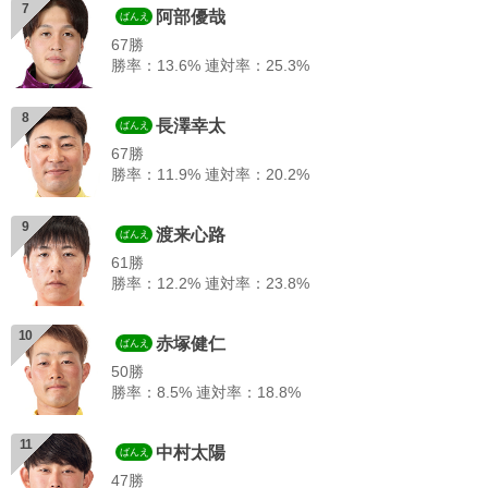
7
阿部優哉
ばんえ
67勝
勝率：13.6% 連対率：25.3%
8
長澤幸太
ばんえ
67勝
勝率：11.9% 連対率：20.2%
9
渡来心路
ばんえ
61勝
勝率：12.2% 連対率：23.8%
10
赤塚健仁
ばんえ
50勝
勝率：8.5% 連対率：18.8%
11
中村太陽
ばんえ
47勝