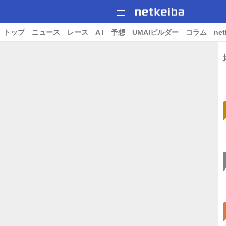
トップ
ニュース
レース
A I
予想
UMAIビルダー
コラム
net