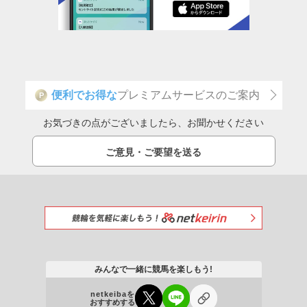
便利でお得な
プレミアムサービスのご案内
P
お気づきの点がございましたら、お聞かせください
ご意見・ご要望を送る
みんなで一緒に競馬を楽しもう!
netkeibaを
おすすめする