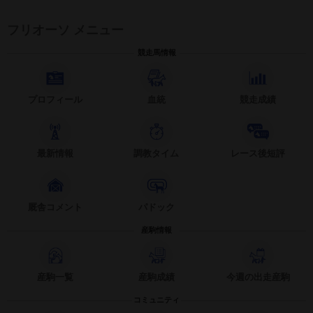
フリオーソ メニュー
競走馬情報
プロフィール
血統
競走成績
最新情報
調教タイム
レース後短評
厩舎コメント
パドック
産駒情報
産駒一覧
産駒成績
今週の出走産駒
コミュニティ