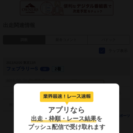
出走関連情報
調教
厩舎コメント
パドック
ラップ表示
2011/02/20 東京11R
フェブラリーS
2着
GI
タッチして調教を見る
アプリなら
提供：
デイリースポーツ
出走・枠順・レース結果
を
プッシュ配信で受け取れます
もっと見る