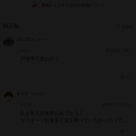
画面キャプチャのSNS利用について
掲示板
4,091
3着は流せ
J0hTIHI
2026/7/2 3:06
[4377]
戸崎帝王賞おめ！
1
参る王
GJaHByU
2026/7/1 22:48
[4376]
圭太帝王賞優勝おめでとう！
フリオーソ以来帝王賞を勝っていなかったっての
がなんか意外だったなぁ
インタビューを観てて豪
1
華メンバー相手を打ち破り興奮した16年前のあの