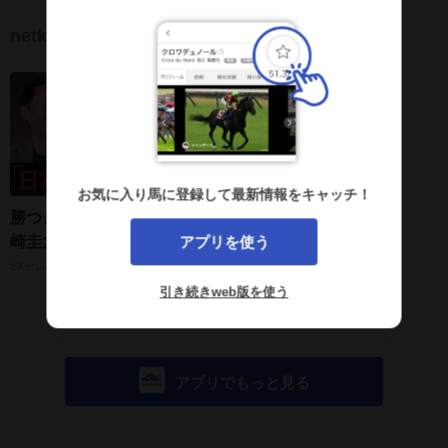
netkeibaTV
13:58
お気に入り馬に登録して最新情報をキャッチ！
勝つまで騎手を続けたい。戸
崎圭太騎手が日本ダービーに
アプリを使う
かける想い【競馬記者・勝浦
EXセレクション
正樹#3】
引き続きweb版を使う
もっと見る
アプリでもっと見る