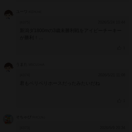
日を思い出したよ
ユーワ
KIZHJnE
2026/5/24 10:44
[4375]
新潟ダ1800mの3歳未勝利戦をアイビーチーキー
が勝利！
フリオーソ産駒現3歳世代（26年世代）はこれがJ
1
RA初勝利！
またフリオーソ産駒が中央で勝ち上
がるのは24/06/29アースミューズ以来、約1年11
うまた
M5CUJmA
ヶ月ぶりです！
2026/5/21 11:08
[4374]
君もベリベリホースだったみたいだね
1
そちゃぴ
FHCIJkc
2026/5/9 20:34
[4373]