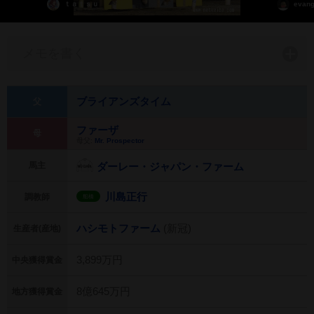
ｔａｔｓｕ
evang
メモを書く
ブライアンズタイム
父
ファーザ
母
母父:
Mr. Prospector
馬主
ダーレー・ジャパン・ファーム
川島正行
調教師
船橋
ハシモトファーム
(新冠)
生産者(産地)
3,899万円
中央獲得賞金
8億645万円
地方獲得賞金