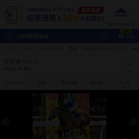
LIVE
競輪
トップ
ニュース
レース
A I
予想
UMAIビルダー
コラム
net
フリオーソ
Furioso
牡
栗毛
572
プロフィール
血統
競走成績
掲示板
その他