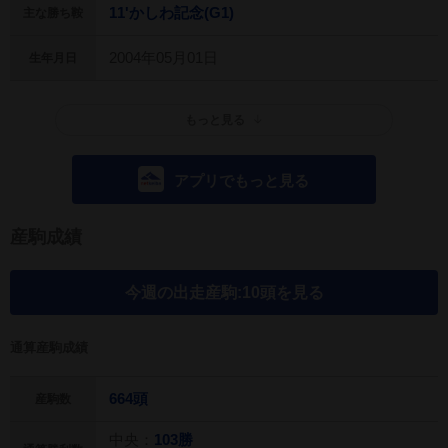
11'かしわ記念(G1)
主な勝ち鞍
2004年05月01日
生年月日
もっと見る
アプリでもっと見る
産駒成績
今週の出走産駒:10頭を見る
通算産駒成績
664頭
産駒数
中央：
103勝