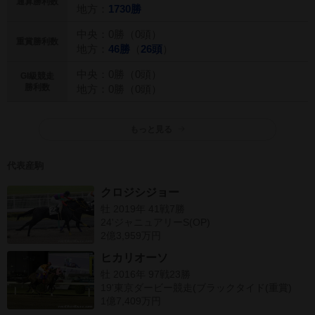
通算勝利数
地方：
1730勝
中央：0勝（0頭）
重賞勝利数
地方：
46勝
（
26頭
）
中央：0勝（0頭）
GI級競走
勝利数
地方：0勝（0頭）
もっと見る
代表産駒
クロジシジョー
牡 2019年 41戦7勝
24'ジャニュアリーS(OP)
2億3,959万円
ヒカリオーソ
牡 2016年 97戦23勝
19'東京ダービー競走(ブラックタイド(重賞)
1億7,409万円