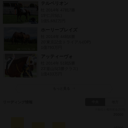
テルペリオン
牡 2014年 47戦7勝
19'仁川S(L)
1億5,692万円
ホーリーブレイズ
牡 2014年 44戦6勝
20'東京記念トライアル(OP)
1億793万円
アッティーヴォ
牡 2014年 51戦5勝
23'釜山S(3勝クラス)
1億433万円
もっと見る
リーディング情報
中央
地方
※順位と獲得賞金(万円)