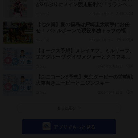
が2年ぶりにメイン競走勝利で「サランヘ
ヨ!」
ニュース
2026年07月26日
0
0
【七夕賞】夏の福島は戸崎圭太騎手にお任
せ！ バトルボーンで現役単独トップの福島
重賞7勝目なるか
ニュース
2026年07月07日
4
6
【オークス予想】ヌレイエフ、ミルリーフ、
エアグルーヴ ダイワメジャーとクロフネは
不振
コラム
2026年05月17日
0
【ユニコーンS予想】東京ダービーの前哨戦
大箱向きエーピーとニジンスキー
コラム
2026年04月26日
2
もっと見る
アプリでもっと見る