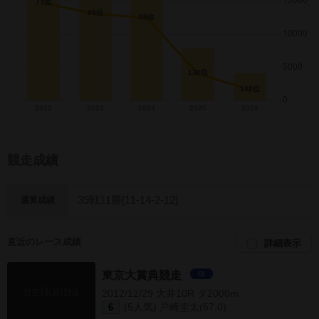
競走成績
39戦11勝[11-14-2-12]
通算成績
直近のレース成績
詳細表示
東京大賞典競走
GI
2012/12/29 大井10R ダ2000m
(5人気) 戸崎圭太(57.0)
6