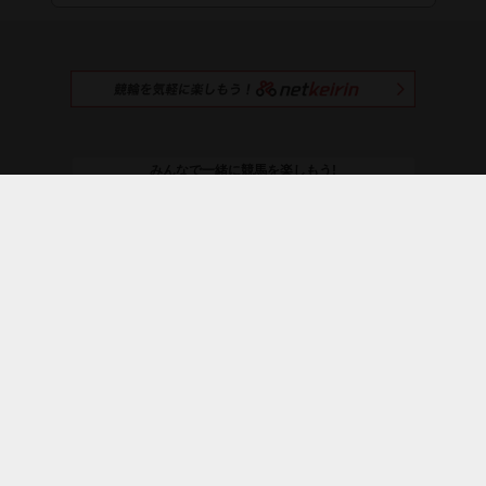
みんなで一緒に競馬を楽しもう!
netkeibaを
おすすめする
＼ netkeiba公式SNS ／
お知らせ
プレミアムサービス
よくある質問
利用規約
ライセンス
広告募集
採用情報
プライバシーポリシー
運営会社