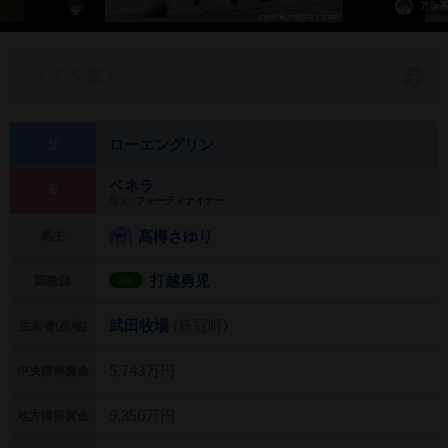
アラ系
メモを書く
ローエングリン
父
ベネラ
母
母父:
フォーティナイナー
高樽さゆり
馬主
打越勇児
調教師
高知
武田牧場
(新冠町)
生産者(産地)
5,743万円
中央獲得賞金
9,356万円
地方獲得賞金