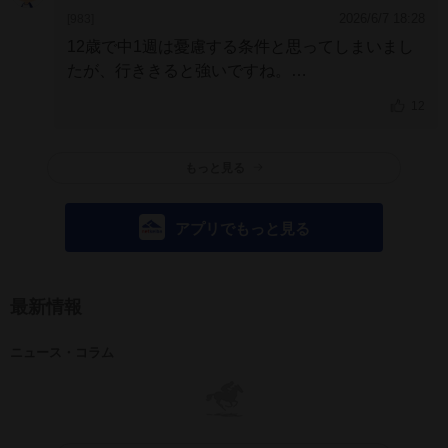
2026/6/7 18:28
[983]
12歳で中1週は憂慮する条件と思ってしまいまし
たが、行ききると強いですね。
準重賞だが軽いメンバーではないし、恐れ入りま
12
す。
高齢を気にし過ぎてはいけない好例です。
もっと見る
アプリでもっと見る
最新情報
ニュース・コラム