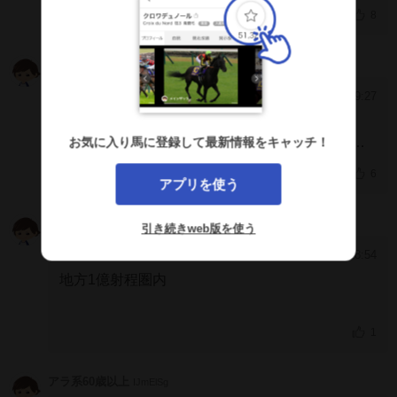
12歳とは思えない先行力、衰えが見られないです
8
ね～秋の黒潮マイルチャンピオンシップ連覇へ向
け弾みがつく勝利にもなりました
アラ系60歳以上
IJmElSg
2026/6/7 19:27
[985]
表彰台に厩務員さんを上げられました。
前走は厩舎3頭出しで別の馬を曵いておられたの
お気に入り馬に登録して最新情報をキャッチ！
で、今日の表彰式で変更無しが確認出来ました。
6
アプリを使う
人馬共に長きの活躍を期待します。
ntk
ZTNIgSA
引き続きweb版を使う
2026/6/7 18:54
[984]
地方1億射程圏内
1
アラ系60歳以上
IJmElSg