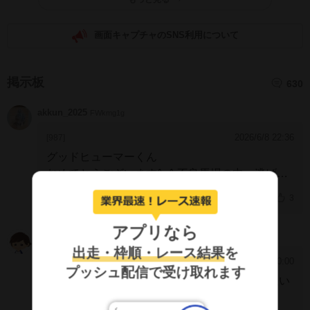
画面キャプチャのSNS利用について
掲示板
630
akkun_2025
FWkmg1g
2026/6/8 22:36
[987]
グッドヒューマーくん
おめでとうございます^_^
不良馬場の中、逃げ切
りました。
お疲れ様でした。
3
アプリなら
さとやん
JyWBOVM
出走・枠順・レース結果
を
2026/6/7 20:00
[986]
プッシュ配信で受け取れます
先手を取りマイペースの逃げで最後も後続の追い
上げを凌いで逃げ切り勝ち