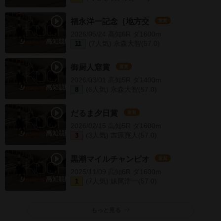
福永洋一記念［地方交
重賞
2026/05/24 高知6R ダ1600m
(7人気) 永森大智(57.0)
11
御厨人窟賞
重賞
2026/03/01 高知5R ダ1400m
(6人気) 永森大智(57.0)
8
だるま夕日賞
重賞
2026/02/15 高知5R ダ1600m
(3人気) 吉原寛人(57.0)
3
黒潮マイルチャンピオ
重賞
2025/11/09 高知6R ダ1600m
(7人気) 妹尾浩一(57.0)
1
もっと見る