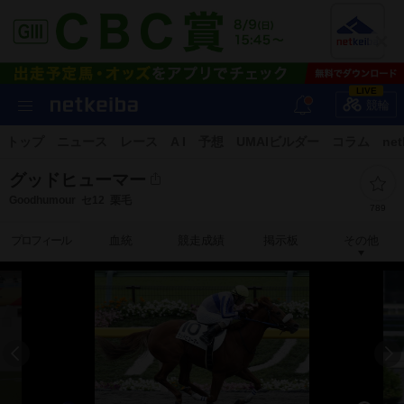
LIVE
競輪
トップ
ニュース
レース
A I
予想
UMAIビルダー
コラム
net
グッドヒューマー
Goodhumour
セ12
栗毛
789
プロフィール
血統
競走成績
掲示板
その他