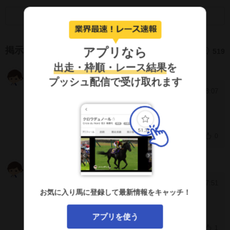
画面キャプチャのSNS利用について
アプリなら
掲示板
519
出走・枠順・レース結果
を
つよし
NJZjU1M
プッシュ配信で受け取れます
2024/12/18 18:07
[799]
抹消か。悲しいが引退かなぁ。
0
とーた
KAJxkhg
2024/11/19 17:51
[798]
お気に入り馬に登録して最新情報をキャッチ！
毎回同じ騎乗、、、
アプリを使う
1