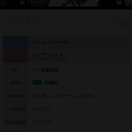
モエロウエクラ
ひげ
メモを書く
アイルハヴアナザー
父
マンデームスメ
母
母父:
サンデーサイレンス
馬主
加藤和成
高橋純
調教師
岩手
ビッグレッドファーム
(新冠町)
生産者(産地)
4,034万円
中央獲得賞金
2,314万円
地方獲得賞金