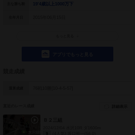
19'4歳以上1000万下
主な勝ち鞍
2015年06月15日
生年月日
もっと見る
アプリでもっと見る
競走成績
76戦10勝[10-4-5-57]
通算成績
直近のレース成績
詳細表示
Ｂ２三組
2024/12/04 水沢10R ダ1600m
(4人気) 坂口裕一(56.0)
9