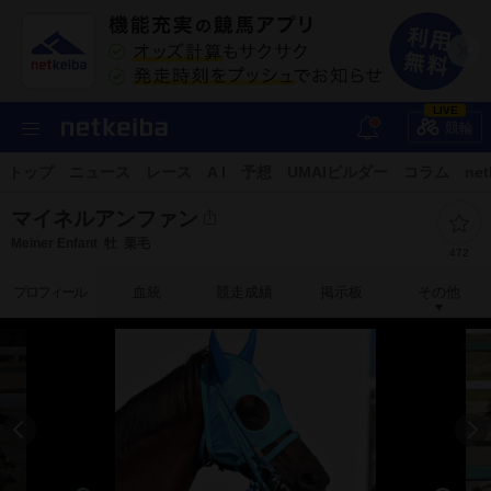
LIVE
競輪
トップ
ニュース
レース
A I
予想
UMAIビルダー
コラム
net
マイネルアンファン
Meiner Enfant
牡
栗毛
472
プロフィール
血統
競走成績
掲示板
その他