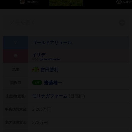
natsumi
sapph
メモを書く
ゴールドアリュール
父
イリデ
母
母父:
Indian Charlie
吉田勝利
馬主
齋藤雄一
調教師
岩手
モリナガファーム
(日高町)
生産者(産地)
2,206万円
中央獲得賞金
272万円
地方獲得賞金