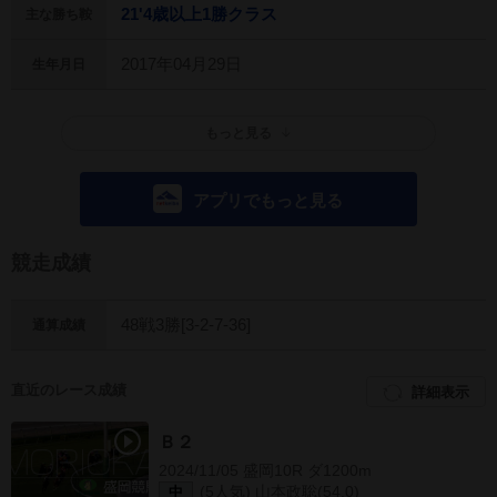
21'4歳以上1勝クラス
主な勝ち鞍
2017年04月29日
生年月日
もっと見る
アプリでもっと見る
競走成績
48戦3勝[3-2-7-36]
通算成績
直近のレース成績
詳細表示
Ｂ２
2024/11/05 盛岡10R ダ1200m
(5人気) 山本政聡(54.0)
中