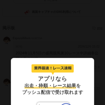
画面キャプチャのSNS利用について
掲示板
232
EquusAlbus
kkWCEiA
2024/12/6 15:02
[476]
2024年11月5日の盛岡競馬第10レース中詳細非公
開の馬体故障
発症のため、第4コーナー付近にて競走中止して
0
います。
その後退厩、翌11月6日付で地方競馬登
録が抹消されました。
ジャパン・スタッドブッ
アプリなら
しらす
EXkBdWY
ク・インターナショナル公式サイトに
よると残念
出走・枠順・レース結果
を
ながら死亡したとの事。冥福を祈ります。
馬主の
2024/11/5 21:13
[475]
プッシュ配信で受け取れます
吉田氏および齋藤調教師には、大変おつらい中迅
中止、大丈夫かな。。無事を祈ります
速な
ご対応有難うございました。