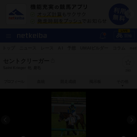
LIVE
競輪
トップ
ニュース
レース
A I
予想
UMAIビルダー
コラム
net
セントクリーガー
Saint Krieger
牝
鹿毛
280
プロフィール
血統
競走成績
掲示板
その他