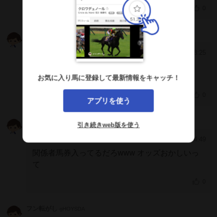
0
エルメルケイバッ
ICcBBAU
2024/10/23 8:25
[474]
お疲れ様！頑張ったね！ありがとう！
お気に入り馬に登録して最新情報をキャッチ！
0
アプリを使う
やっち
N3cyKHA
引き続きweb版を使う
2024/10/1 14:49
[473]
関係者馬券入ってるだろwww オッズおかしいっ
て
0
フン転がし
gHOYSDA