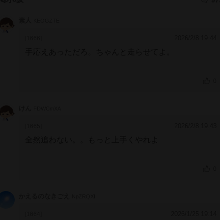
素人
KEOGZTE
2026/2/8 19:44
[1666]
手応えあっただろ。ちゃんと走らせてよ。
0
けん
FDWCmXA
2026/2/8 19:43
[1665]
全然追わない。。もっと上手くやれよ
0
かえるのなきごえ
NpZRQXI
2026/1/25 19:14
[1664]