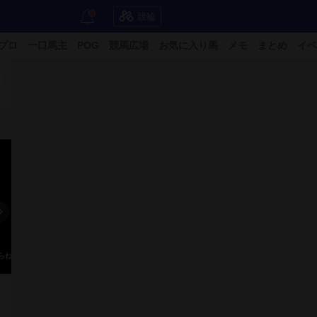
競輪
プロ
一口馬主
POG
競馬広場
お気に入り馬
メモ
まとめ
イベ
らねこ
ま？