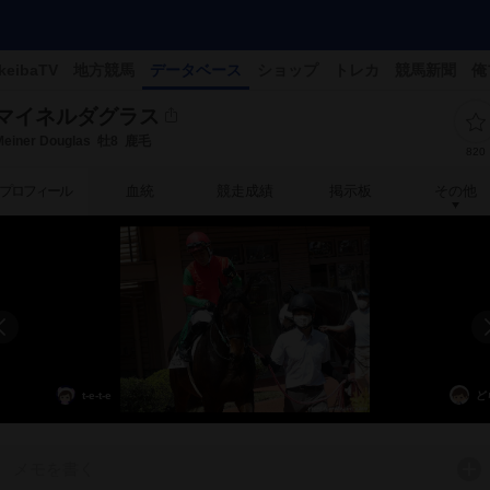
keibaTV
地方競馬
データベース
ショップ
トレカ
競馬新聞
俺
マイネルダグラス
Meiner Douglas
牡8
鹿毛
820
プロフィール
血統
競走成績
掲示板
その他
t-e-t-e
ど
メモを書く