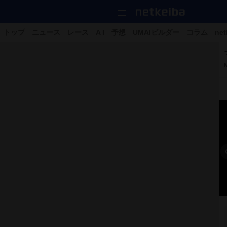
トップ
ニュース
レース
A I
予想
UMAIビルダー
コラム
net
48枚の写真をすべて見る