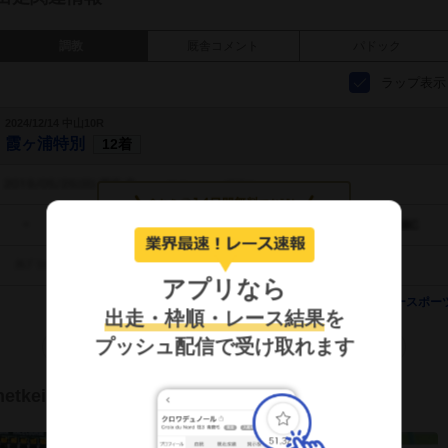
調教
厩舎コメント
パドック
ラップ表示
2024/12/14 中山10R
霞ヶ浦特別
12着
タッチして調教を見る
アプリなら
提供：
デイリースポー
出走・枠順・レース結果
を
プッシュ配信で受け取れます
もっと見る
netkeibaTV