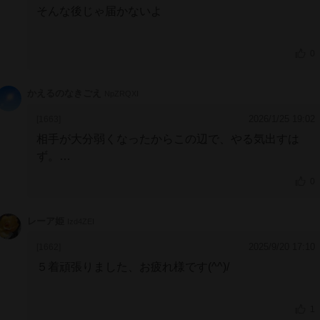
そんな後じゃ届かないよ
0
かえるのなきごえ
NpZRQXI
2026/1/25 19:02
[1663]
相手が大分弱くなったからこの辺で、やる気出すは
ず。
単複どかん！
0
レーア姫
Izd4ZEI
2025/9/20 17:10
[1662]
５着頑張りました、お疲れ様です(^^)/
1