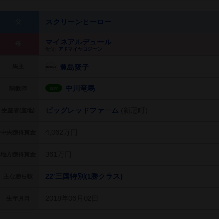
スクリーンヒーロー
父
マイネアルデュール
母
母父:
アドマイヤコジーン
馬主
豊島愛子
中川竜馬
調教師
佐賀
ビッグレッドファーム
(新冠町)
生産者(産地)
4,062万円
中央獲得賞金
361万円
地方獲得賞金
22'三国特別(1勝クラス)
主な勝ち鞍
2018年06月02日
生年月日