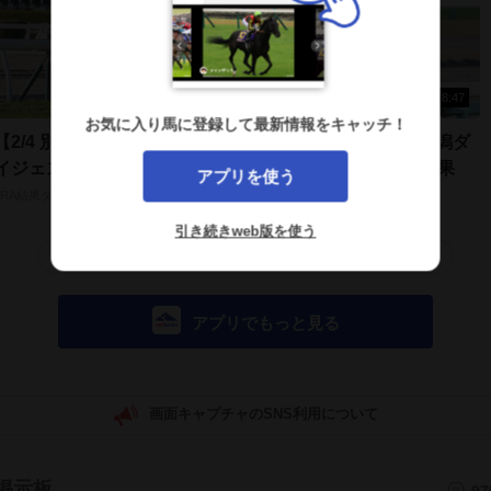
8:04
8:47
お気に入り馬に登録して最新情報をキャッチ！
【2/4 別府特別 ほか】小倉ダ
【5/29 三国特別ほか】新潟ダ
イジェスト/JRAレース結果
イジェスト/JRAレース結果
アプリを使う
JRA結果ダイジェスト
JRA結果ダイジェスト
引き続きweb版を使う
もっと見る
アプリでもっと見る
画面キャプチャのSNS利用について
掲示板
97