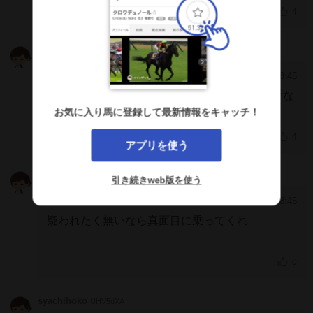
4
コウジ
NkRDFBk
2026/8/2 18:45
[578]
馬なりで4コーナー回って4着とかどんだけ下手な
んだよ
お気に入り馬に登録して最新情報をキャッチ！
4
アプリを使う
もすら
kWIgYFA
引き続きweb版を使う
2026/8/2 18:45
[577]
疑われたく無いなら真面目に乗ってくれ
0
syachihoko
UHV5dXA