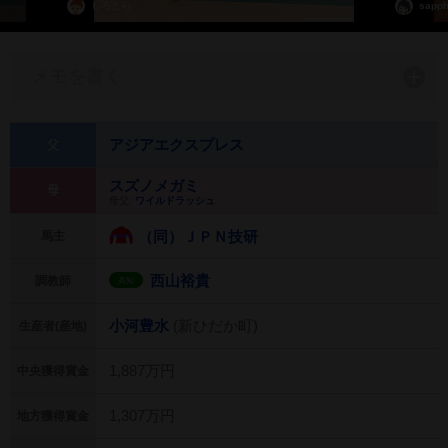
しろとら
sapph
メモを書く
アジアエクスプレス
父
スズノメガミ
母
母父:
ワイルドラッシュ
（同）ＪＰＮ技研
馬主
西山裕貴
調教師
高知
小河豊水
(新ひだか町)
生産者(産地)
1,887万円
中央獲得賞金
1,307万円
地方獲得賞金