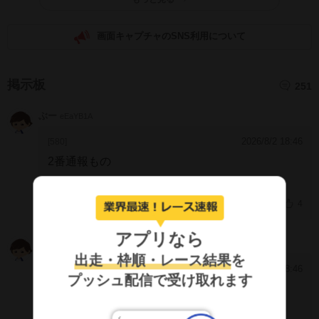
画面キャプチャのSNS利用について
掲示板
251
ぶー
eEaYB1A
2026/8/2 18:46
[580]
2番通報もの
4
アプリなら
ましまさ
MUNBRjc
出走・枠順・レース結果
を
2026/8/2 18:46
[579]
プッシュ配信で受け取れます
完全にやらず