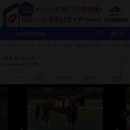
競輪
トップ
ニュース
レース
A I
予想
UMAIビルダー
コラム
net
ネオヒューズ
Neo Hughes
牡8
栗毛
595
プロフィール
血統
競走成績
掲示板
その他