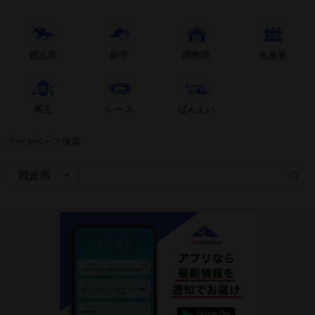
競走馬
騎手
調教師
生産者
馬主
レース
ばんえい
データベース検索