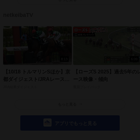
netkeibaTV
8:13
6:09
【10/18 トルマリンSほか】京
【ローズS 2025】過去5年の
都ダイジェスト/JRAレース結
ース映像・傾向
果
JRA結果ダイジェスト
重賞プレイバック
もっと見る
アプリでもっと見る