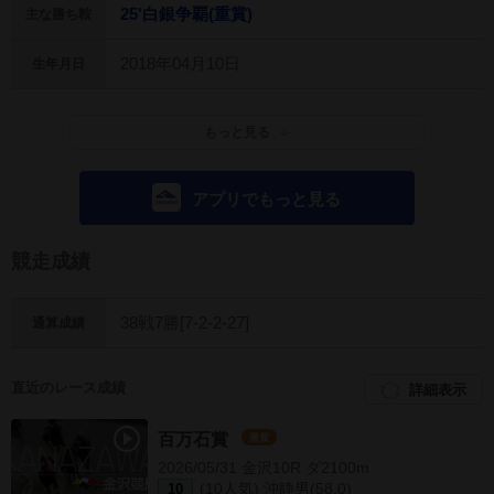
25'白銀争覇(重賞)
主な勝ち鞍
2018年04月10日
生年月日
もっと見る
アプリでもっと見る
競走成績
38戦7勝[7-2-2-27]
通算成績
直近のレース成績
詳細表示
百万石賞
重賞
2026/05/31 金沢10R ダ2100m
(10人気) 沖静男(58.0)
10