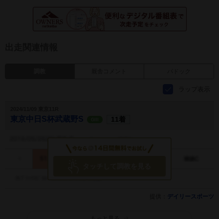
出走関連情報
調教
厩舎コメント
パドック
ラップ表示
2024/11/09 東京11R
東京中日S杯武蔵野S
11着
GIII
タッチして調教を見る
提供：
デイリースポーツ
もっと見る