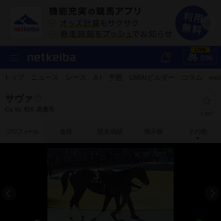
LIVE
競輪
トップ
ニュース
レース
A I
予想
UMAIビルダー
コラム
net
サヴァ
Ca Va
牡8
黒鹿毛
1,847
プロフィール
血統
競走成績
掲示板
その他