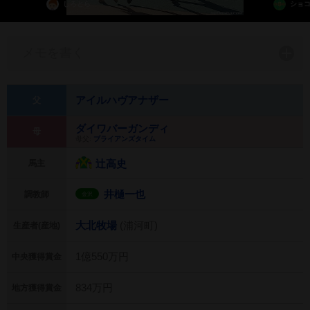
しろとら
ショ
メモを書く
アイルハヴアナザー
父
ダイワバーガンディ
母
母父:
ブライアンズタイム
辻高史
馬主
井樋一也
調教師
金沢
大北牧場
(浦河町)
生産者(産地)
1億550万円
中央獲得賞金
834万円
地方獲得賞金