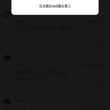
引き続きweb版を使う
ちゃんよつ
OJF2FZQ
2026/4/12 17:45
[1714]
ちょっと狙い過ぎかな…復活を！
1
アメリカンカーチャン
OZgBZ3A
2026/3/16 17:53
[1713]
金沢A1でこんなに負けるんだ。
引退も近いですね。
4
ウジ
QDKSgFk
2025/12/27 18:19
[1712]