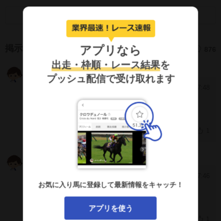
画面キャプチャのSNS利用について
アプリなら
掲示板
876
出走・枠順・レース結果
を
ひろ
IWhZRyk
プッシュ配信で受け取れます
2026/4/12 17:48
[1716]
めちゃめちゃいいとこ付けてる
1
ひろ
IWhZRyk
2026/4/12 17:46
[1715]
お気に入り馬に登録して最新情報をキャッチ！
沖と心中
軸
相手4.7
アプリを使う
1