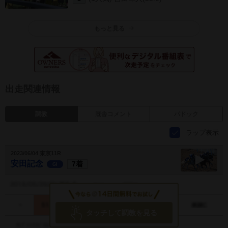
もっと見る
出走関連情報
調教
厩舎コメント
パドック
ラップ表示
2023/06/04 東京11R
安田記念
7着
GI
安田記念
調教動画
タッチして調教を見る