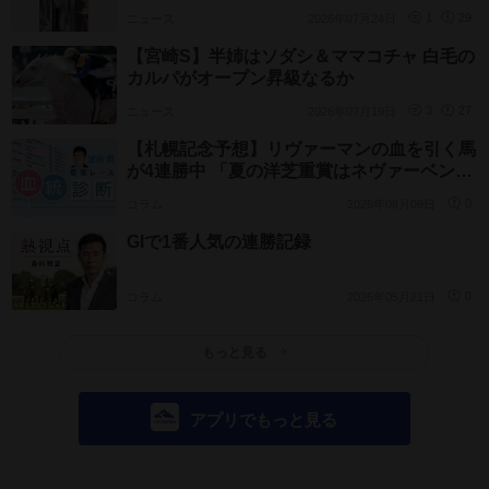
生「可愛い」「あまりに美しくて…」
ニュース
2026年07月24日
1
29
【宮崎S】半姉はソダシ＆ママコチャ 白毛の
カルパがオープン昇級なるか
ニュース
2026年07月19日
3
27
【札幌記念予想】リヴァーマンの血を引く馬
が4連勝中 「夏の洋芝重賞はネヴァーベン
ド」の格言は健在
コラム
2026年08月09日
0
GIで1番人気の連勝記録
コラム
2026年05月21日
0
もっと見る
アプリでもっと見る