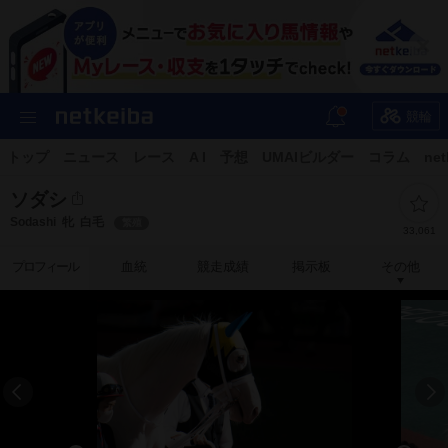
競輪
トップ
ニュース
レース
A I
予想
UMAIビルダー
コラム
net
ソダシ
Sodashi
牝
白毛
繁殖
33,061
プロフィール
血統
競走成績
掲示板
その他