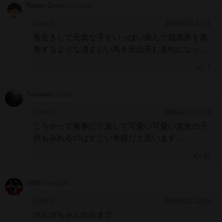
Raven Crow
EYRZWGA
競馬の発展に貢献したよ。
2026/5/23 22:11
[42463]
長生きして元気な子をいっぱい産んで競馬界を席
巻するような凄まじい馬を沢山産む名牝になって
な…
1
妹のマルガが亡くなって、無事に生きる事すら奇
跡なんだと再認識しちまったよ…
Sodashi
IxJEk0I
2026/5/22 23:24
[42462]
こうやって無事に引退して可愛い可愛い貴女の子
供もみれるのはすごい奇跡だと思います
どうか長生きしてください
63
HIRO
FxKGQRE
2026/5/22 22:26
[42461]
マルガちゃんの分まで