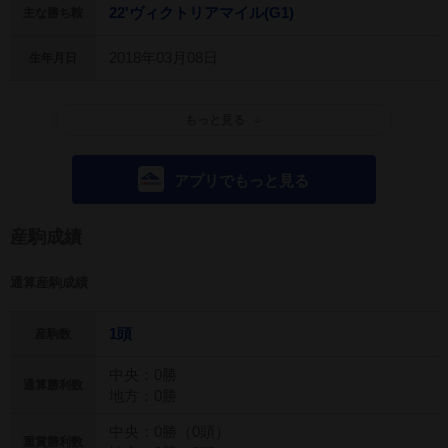
22'ヴィクトリアマイル(G1)
主な勝ち鞍
2018年03月08日
生年月日
もっと見る
アプリでもっと見る
産駒成績
通算産駒成績
1頭
産駒数
中央：0勝
通算勝利数
地方：0勝
中央：0勝（0頭）
重賞勝利数