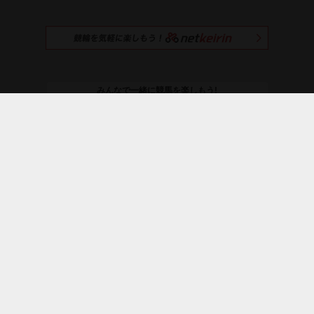
みんなで一緒に競馬を楽しもう!
netkeibaを
おすすめする
＼ netkeiba公式SNS ／
お知らせ
プレミアムサービス
よくある質問
利用規約
ライセンス
広告募集
採用情報
プライバシーポリシー
運営会社
｜
｜
｜
オーナーズ
競輪
野球
SMART会員証