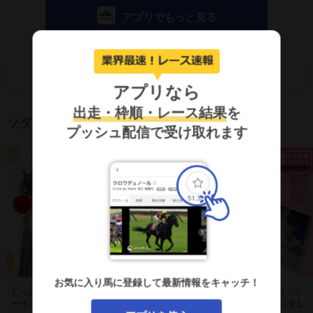
アプリでもっと見る
画面キャプチャのSNS利用について
アプリなら
出走・枠順・レース結果
を
ソダシグッズ
プッシュ配信で受け取れます
お気に入り馬に登録して最新情報をキャッチ！
しっぽ風タッセルキ
ブチコ･オリジナル写
GIアクリルブロック
ーホルダー(全6種)
真パネル
桜花賞(ランダム全10