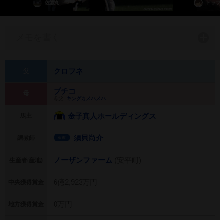
佐渡丸
トッ
メモを書く
クロフネ
父
ブチコ
母
母父:
キングカメハメハ
金子真人ホールディングス
馬主
須貝尚介
調教師
栗東
ノーザンファーム
(安平町)
生産者(産地)
6億2,923万円
中央獲得賞金
0万円
地方獲得賞金