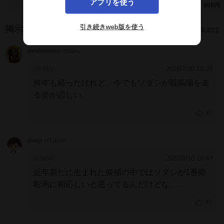
アプリを使う
種)
1,480円
14,980円
990円
引き続きweb版を使う
掲示板
28,821
awakeness
iQApkg
2026/7/30 19:28
[42465]
何年も経ったけれど、今でもソダシが競馬場を走
る姿が恋しい。
10
deep
MYJEdlA
2026/6/16 15:43
[42464]
近年新たに生まれた候補の中ではソダシが1番顕
彰馬に相応しいと思ってるんだけどな。
超一流には及ばずともG1三勝の一流の輝かしい実
40
績、そして白毛のアイドルホースとしてどれだけ
一般層に訴求してくれたことか。間違いなく日本