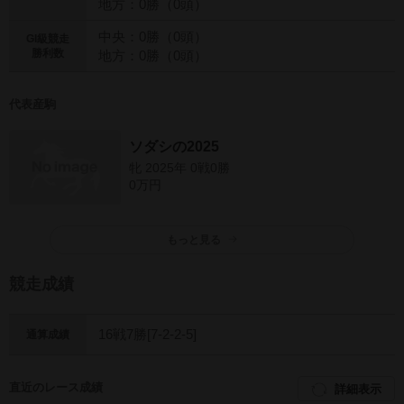
地方：0勝（0頭）
中央：0勝（0頭）
GI級競走
勝利数
地方：0勝（0頭）
代表産駒
ソダシの2025
牝 2025年 0戦0勝
0万円
もっと見る
競走成績
16戦7勝[7-2-2-5]
通算成績
直近のレース成績
詳細表示