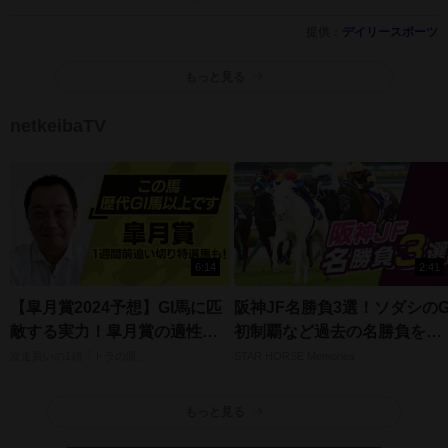
提供：
デイリースポーツ
もっと見る
netkeibaTV
6:14
2:41
【皐月賞2024予想】GI馬に匹
阪神JF名勝負3選！ソダシのG
敵する実力！皐月賞の適性が
初制覇など過去の名勝負を振
高い注目馬とは？
り返る！
次走買いの1頭「トラの眼」
STAR HORSE Memories
もっと見る