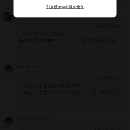
引き続きweb版を使う
あげあし２２
MmhhGEQ
2025/3/11 18:09
[368]
フェブサンカラちゃん
転倒落馬で競争中止。。。
人馬共に無事を祈りま
すm(__)m
0
japtherip
mYk0FGA
2024/11/19 17:09
[367]
一頭だけやる気ありすぎwww
これは、さすがにゴール前笑う。
他、やる気無さ
すぎだろ。
0
てるてる坊主
cXkYhg
2024/11/19 17:08
[366]