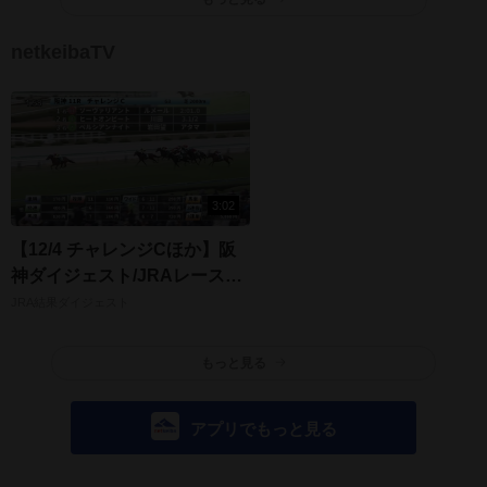
netkeibaTV
3:02
【12/4 チャレンジCほか】阪
神ダイジェスト/JRAレース結
果
JRA結果ダイジェスト
もっと見る
アプリでもっと見る