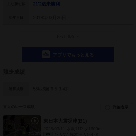
21'2歳未勝利
主な勝ち鞍
2019年03月26日
生年月日
もっと見る
アプリでもっと見る
競走成績
55戦6勝[6-5-3-41]
通算成績
直近のレース成績
詳細表示
東日本大震災津(B1)
2025/03/11 水沢11R ダ1600m
(7人気) 塚本涼人(54.0)
中