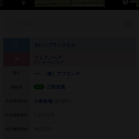
緑野
メモを書く
カレンブラックヒル
父
フェブノヘア
母
母父:
ヨハネスブルグ
馬主
（株）アプエンテ
三野宮通
調教師
岩手
小泉牧場
(新冠町)
生産者(産地)
1,301万円
中央獲得賞金
461万円
地方獲得賞金