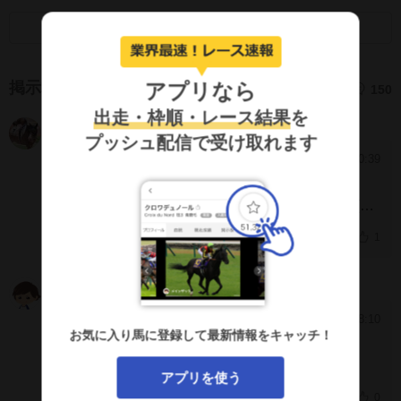
画面キャプチャのSNS利用について
アプリなら
掲示板
150
出走・枠順・レース結果
を
あげあし２２
MmhhGEQ
プッシュ配信で受け取れます
2025/3/12 0:39
[370]
鼻出血で転倒。。。
無事に厩舎に戻れて
元気になりますように<m(__)
m
お大事になさってください
1
KYO
QAJ2MjI
2025/3/11 18:10
[369]
お気に入り馬に登録して最新情報をキャッチ！
流石にひでえわ
出走したらダメなレベル
厩舎恥だろ
アプリを使う
0