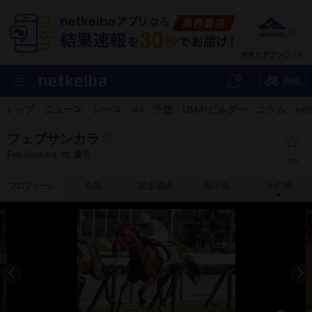
競輪
トップ
ニュース
レース
A I
予想
UMAIビルダー
コラム
net
フェブサンカラ
Feb Sankara
牝
鹿毛
326
プロフィール
血統
競走成績
掲示板
その他