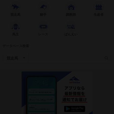
競走馬
騎手
調教師
生産者
馬主
レース
ばんえい
データベース検索