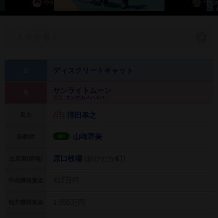
ワラビ
ワイ
メモを書く
ディスクリートキャット
父
サンライトムーン
母
母父:
キングカメハメハ
澤田孝之
馬主
山崎尋美
調教師
川崎
原口牧場
(新ひだか町)
生産者(産地)
417万円
中央獲得賞金
1,555万円
地方獲得賞金