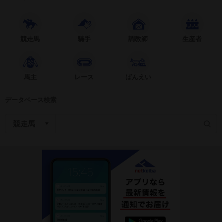
競走馬
騎手
調教師
生産者
馬主
レース
ばんえい
データベース検索