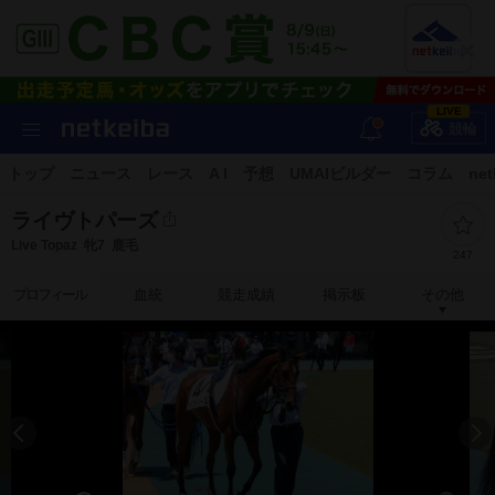
LIVE
競輪
トップ
ニュース
レース
A I
予想
UMAIビルダー
コラム
net
ライヴトパーズ
Live Topaz
牝7
鹿毛
247
プロフィール
血統
競走成績
掲示板
その他