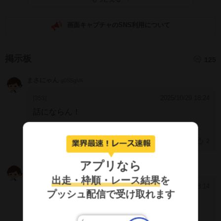
画面キャプチャのSNS利用について
掲示板
125
まさにゃん
g0SSgVA
2025/10/29 18:24
[353]
話にならん！
2
アプリなら
ローレルサクラ
FzJIl4c
出走・枠順・レース結果
を
2025/10/29 18:14
[352]
プッシュ配信で受け取れます
1-11の馬連、ワイドで