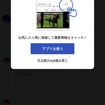
2
GO GO
M3mFWAA
2025/10/16 19:34
[351]
どうせこねーけど真面目に追えよ
お気に入り馬に登録して最新情報をキャッチ！
2
アプリを使う
モーレイラ
F4hEAlc
引き続きweb版を使う
2025/9/10 19:35
[350]
なんやねん
0
Yuto
JIB3NUA