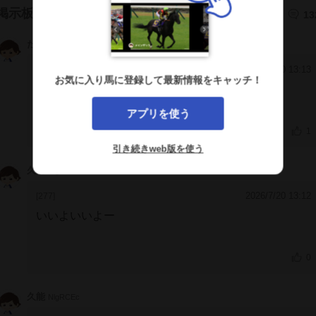
掲示板
13
たこ
OSNyE1U
2026/7/20 13:13
[278]
お気に入り馬に登録して最新情報をキャッチ！
結局騎手ってことか
アプリを使う
1
引き続きweb版を使う
久能
NlgRCEc
2026/7/20 13:12
[277]
いいよいいよー
0
久能
NlgRCEc