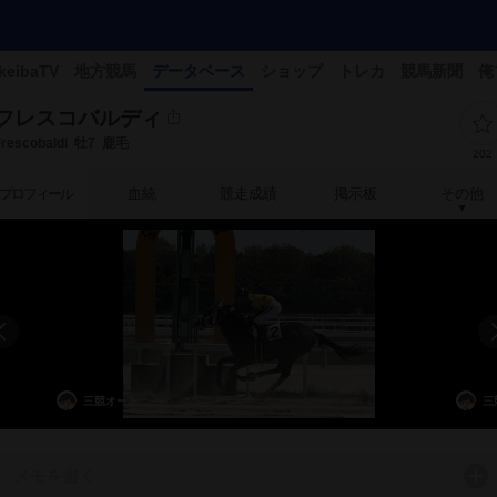
keibaTV
地方競馬
データベース
ショップ
トレカ
競馬新聞
俺
フレスコバルディ
Frescobaldi
牡7
鹿毛
202
プロフィール
血統
競走成績
掲示板
その他
三競オート
三
メモを書く