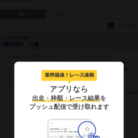
調教
厩舎コメント
パドック
ラップ表示
2022/08/20 新潟6R
3歳未勝利
10着
タッチして調教を見る
アプリなら
提供：
デイリースポー
出走・枠順・レース結果
を
プッシュ配信で受け取れます
もっと見る
画面キャプチャのSNS利用について