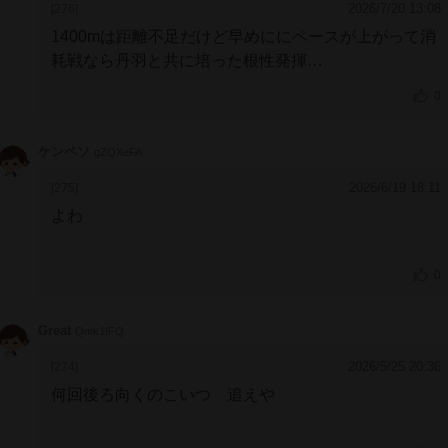
2026/7/20 13:08
[276]
1400mは距離不足だけど早めににペースが上がって消
耗戦なら丹羽と共に培った根性発揮
複勝
0
ケンペソ
gZQXeFA
2026/6/19 18:11
[275]
よわ
0
Great
Qmk1IFQ
2026/5/25 20:36
[274]
何回後ろ向くのこいつ 追えや