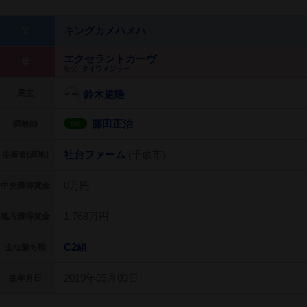
キングカメハメハ
父
エクセラントカーヴ
母
母父:
ダイワメジャー
馬主
鈴木道隆
藤田正治
調教師
笠松
社台ファーム
(千歳市)
生産者(産地)
0万円
中央獲得賞金
1,768万円
地方獲得賞金
C2組
主な勝ち鞍
2019年05月03日
生年月日