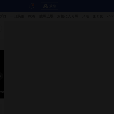
競輪
プロ
一口馬主
POG
競馬広場
お気に入り馬
メモ
まとめ
イベ
競オート
三競オート