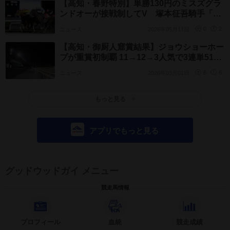
【高知・春野特別】単勝130円のミスズグラ
ンドオーが接戦制してV 塚本征吾騎手「最
後は早くゴールが来てくれという気持ちでし
ニュース
2026年05月11日
0
2
た」
【高知・御厨人窟賞結果】ジョウショーホー
プが重賞初制覇 11→12→3人気で3連単517
万2010円の大波乱
ニュース
2026年03月01日
6
6
もっと見る
アプリでもっと見る
グッドウッドガイ メニュー
競走馬情報
プロフィール
血統
競走成績