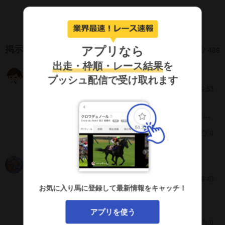
画面キャプチャのSNS利用について
アプリなら
掲示板
486
出走・枠順・レース結果
を
こげぱん
kkVkaQA
プッシュ配信で受け取れます
2026/8/2 19:53
[1114]
おつかれさま～、どんまいどんまい。
結果こそは残念だったかもしれないけど、内容は
秀逸だったね～。
絶対的に距離不向き、とわかっ
0
ているこげぱんにしか、秀逸さはわからない
か、、、。
出るトコ出て収めるトコ収めるメリハ
あっ
OGWFgA
リといい、行くと決めてからの励ましと励ましに
応えて駆ける人馬の調和といい、ホント秀逸。
こ
2026/8/2 19:49
[1113]
ういう競馬とシゴト品質が高値安定の守さんチー
お気に入り馬に登録して最新情報をキャッチ！
意図した4着か
ムの体調ケアとを続けてこーねｖ
そしたら、また
適距離で勝ち負け、Ａ級でも勝ち負け、を続ける
アプリを使う
ことができると思うので～。
次も元気に無事に、
0