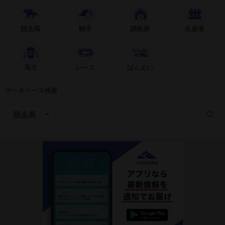
競走馬
騎手
調教師
生産者
馬主
レース
ばんえい
データベース検索