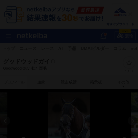
LIVE
競輪
トップ
ニュース
レース
A I
予想
UMAIビルダー
コラム
net
グッドウッドガイ
Goodwood Guy
牡7
栗毛
1,107
プロフィール
血統
競走成績
掲示板
その他