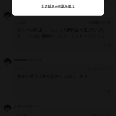
ね～。
引き続きweb版を使う
こげぱん
kkVkaQA
2026/8/2 19:43
[1112]
◎久々の応援～、ちょっと間隔詰め過ぎだった
り、向かない距離だったり、してたから久々にな
ったね～。で、今日も距離が向かないんだけどね
0
～。競馬は相手との相対だし、ガイくんを応援し
たいので～。
noname
NGVJWEk
いずれにしても、まずは無事に、だね～。
2026/7/5 20:23
[1111]
直線で露骨に腕を緩めてるのは一体？
0
まさん
MgBARoA
2026/7/5 20:23
[1110]