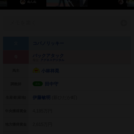
ぬんぬ
まろ
メモを書く
コパノリッキー
父
バックアタック
母
母父:
アグネスデジタル
小林祥晃
馬主
田中守
調教師
高知
伊藤敏明
(新ひだか町)
生産者(産地)
4,185万円
中央獲得賞金
2,615万円
地方獲得賞金