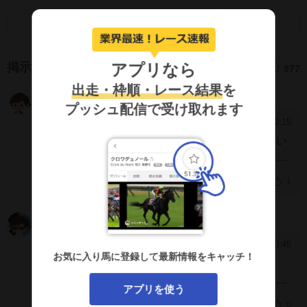
画面キャプチャのSNS利用について
アプリなら
掲示板
977
出走・枠順・レース結果
を
やすを
IEWQBZg
プッシュ配信で受け取れます
2026/8/4 10:15
[2628]
ネット競馬事前記事に調教師無邪気に調子がいい
と言っていたけど調子いいのに完敗というのは調
教師が馬の調子を把握できていないんだな
1
お弟子
ImVWJ1k
2026/8/3 10:45
[2627]
お気に入り馬に登録して最新情報をキャッチ！
>>2623
そうですね、僕もそう思います。元々それほどテ
アプリを使う
ンが早くもなく、スタートが安定していた訳でも
0