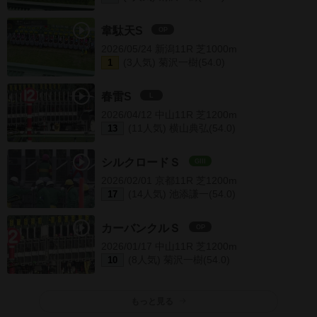
韋駄天S
OP
2026/05/24 新潟11R 芝1000m
(3人気) 菊沢一樹(54.0)
1
春雷S
L
2026/04/12 中山11R 芝1200m
(11人気) 横山典弘(54.0)
13
シルクロードＳ
GIII
2026/02/01 京都11R 芝1200m
(14人気) 池添謙一(54.0)
17
カーバンクルＳ
OP
2026/01/17 中山11R 芝1200m
(8人気) 菊沢一樹(54.0)
10
もっと見る