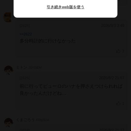
無い馬が、前走のハンデ戦でハナを奪えただけの
引き続きweb版を使う
裏付けで、ピューロ相手に競り勝つというのは難
yoma
NmEVYZc
しそうでしたよね。そこで僕は軽視してました
が、ピューロが去年のような控えた競馬をせずに
2026/8/3 3:49
[2626]
ハナに行った事でポジション狙いの馬は軒並
>>2622
み・・・そこで他馬と同様に終わっていた感じで
多分時計的に行けなかった
すね。
2
ミトン
J5YDiEM
2026/8/2 21:57
[2625]
前に行ってピューロのハナを押さえつけられれば
良かったんだけどね
ピューロがポンと出て楽々と外まっしぐらを決め
1
た時点でどうにもならなかった
ずっと10秒台で流
れ続けたら途中で前に行くこともできない
行くに
くまごろう
KIBgSUA
は9秒台が出せる脚が必要だけど、カルストンラ
イトオじゃないんだからそんなの無理よ……
2026/8/2 21:17
[2624]