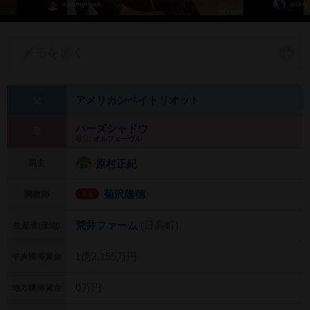
evangelion
gaku
メモを書く
アメリカンペイトリオット
父
ハーズシャドウ
母
母父:
オルフェーヴル
原村正紀
馬主
菊沢隆徳
調教師
美浦
荒井ファーム
(日高町)
生産者(産地)
1億2,155万円
中央獲得賞金
0万円
地方獲得賞金