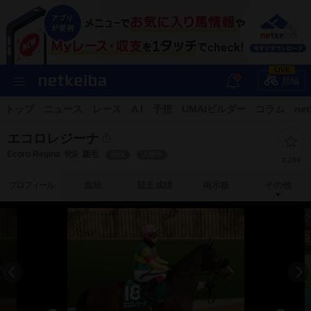
LIVE
競輪
トップ
ニュース
レース
A I
予想
UMAIビルダー
コラム
net
エコロレジーナ
Ecoro Regina
牝6
鹿毛
現役
入厩中
2,269
プロフィール
血統
競走成績
掲示板
その他