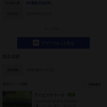
26'韋駄天S(OP)
主な勝ち鞍
2020年05月21日
生年月日
もっと見る
アプリでもっと見る
競走成績
34戦5勝[5-4-3-22]
通算成績
直近のレース成績
詳細表示
アイビスサマーＤ
GIII
2026/08/02 新潟7R 芝1000m
(3人気) 菊沢一樹(55.0)
6