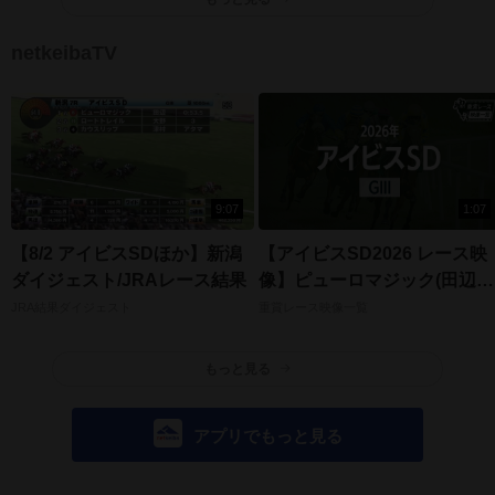
netkeibaTV
9:07
1:07
【8/2 アイビスSDほか】新潟
【アイビスSD2026 レース映
ダイジェスト/JRAレース結果
像】ピューロマジック(田辺裕
信)/JRA 結果
JRA結果ダイジェスト
重賞レース映像一覧
もっと見る
アプリでもっと見る