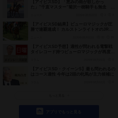
【アイビスSD】「恵みの雨が欲しかっ
た」”千直マスター”菊沢一樹騎手も無念 エ
コロレジーナは6着
ニュース
2026年08月02日
1
3
【アイビスSD結果】ピューロマジックが圧
勝で連覇達成！ カルストンライトオのJRA
レコードを更新
ニュース
2026年08月02日
32
39
【アイビスSD予想】適性が問われる電撃戦
タイレコード持つピューロマジックが再度の
激走なるか
コラム
2026年08月01日
0
【アイビスSD・クイーンS】最も問われるの
はコース適性 今年は2頭の牝馬が主力候補に
コラム
2026年08月01日
0
もっと見る
アプリでもっと見る