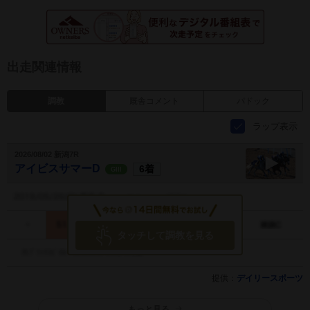
出走関連情報
調教
厩舎コメント
パドック
ラップ表示
2026/08/02 新潟7R
アイビスサマーD
6着
GIII
アイビス
サマーD
調教動画
タッチして調教を見る
提供：
デイリースポーツ
もっと見る