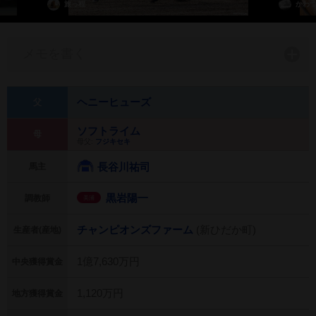
旅っ程
かわ
メモを書く
ヘニーヒューズ
父
ソフトライム
母
母父:
フジキセキ
長谷川祐司
馬主
黒岩陽一
調教師
美浦
チャンピオンズファーム
(新ひだか町)
生産者(産地)
1億7,630万円
中央獲得賞金
1,120万円
地方獲得賞金