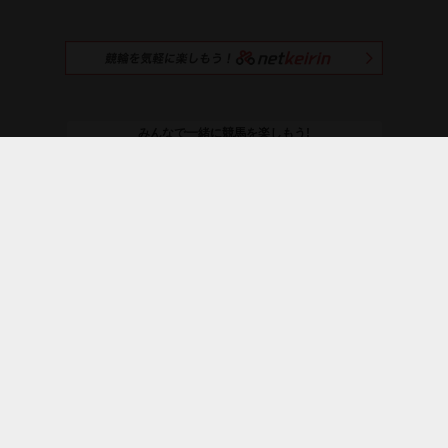
みんなで一緒に競馬を楽しもう!
netkeibaを
おすすめする
＼ netkeiba公式SNS ／
お知らせ
プレミアムサービス
よくある質問
利用規約
ライセンス
広告募集
採用情報
プライバシーポリシー
運営会社
｜
｜
｜
オーナーズ
競輪
野球
SMART会員証