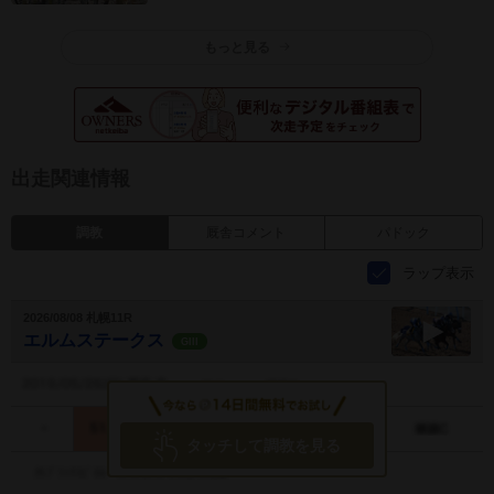
もっと見る
出走関連情報
調教
厩舎コメント
パドック
ラップ表示
2026/08/08 札幌11R
エルムステークス
GIII
エルムス
テークス
調教動画
タッチして調教を見る