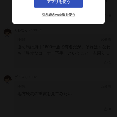
近走悪かったとはいえ、前年覇者が4番人気なら
アプリを使う
そりゃ紐に入れんとな。
人気馬の組み合わせでワイド7倍ついたし佐々木
引き続きweb版を使う
0
騎手もありがとう。
くわむら
KBEBUzE
50分前
[4463]
勝ち馬は府中1600一族で有名だが、それはすなわ
ち「異常なコーナー下手」ということ。左周りが
得意ではない。中京はあんな急な角度のコーナー
1
を2回周るから周るたびに消耗してるだけ
で、札幌は緩やかな右コーナーが延々続くレイア
ゲトス
QCIFFhc
ウトに近い。それでもペリエールに対してコーナ
ー部分ではモタモタしていたぐらいだ。結局直線
52分前
[4462]
性能で離されたが
地方競馬の重賞を見てみたい
0