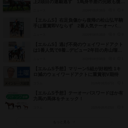
上2頭目の連覇逃す 1馬身半差の完敗も復活
への足がかりつかむ
ニュース
2026年08月08日
0
0
【エルムS】右足負傷から復帰の松山弘平騎
手は重賞即Vならず 2番人気テーオーパス
ワード追い込み届かず3着
ニュース
2026年08月08日
0
0
【エルムS】逃げ不発のウェイワードアクト
は1番人気で8着...デビュー2年目の舟山瑠泉
騎手は重賞初タイトルならず
ニュース
2026年08月08日
0
1
【エルムS予想】マリーンS組が好相性 1キ
ロ減のウェイワードアクトに重賞初V期待
コラム
2026年08月07日
1
【エルムS予想】テーオーパスワードほか有
力馬の馬体をチェック！
コラム
2026年08月03日
0
もっと見る