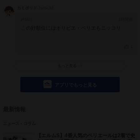
カミポッド
JSdScJM
1時間前
[4461]
この好順位にはオリビエ・ペリエもニッコリ
1
もっと見る
アプリでもっと見る
最新情報
ニュース・コラム
【エルムS】4番人気のペリエールは2着で史