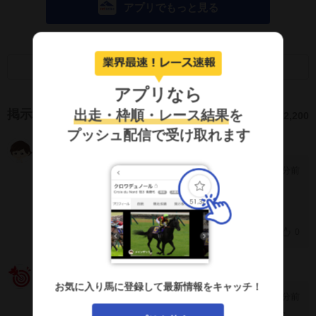
アプリでもっと見る
画面キャプチャのSNS利用について
アプリなら
出走・枠順・レース結果
を
掲示板
2,200
プッシュ配信で受け取れます
平場は1000円まで
MnRJBlM
22分前
[4465]
3連単ありがとう
0
うるし
gYFJMhA
お気に入り馬に登録して最新情報をキャッチ！
36分前
[4464]