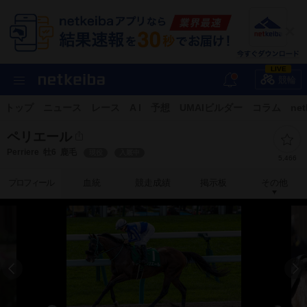
LIVE
競輪
トップ
ニュース
レース
A I
予想
UMAIビルダー
コラム
net
ペリエール
Perriere
牡6
鹿毛
現役
入厩中
5,466
プロフィール
血統
競走成績
掲示板
その他