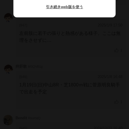
引き続きweb版を使う
抑肝散
MSQVB1g
2025/1/9 17:50
[947]
左前肢に若干の張りと熱感がある様子。ここは無
理をさせずに
山元トレセンに放牧へ
1
抑肝散
MSQVB1g
2025/1/8 16:48
[946]
1月19日(日)中山8R・芝1800ｍ戦に菅原明良騎手
で出走を予定
1
Bendit
RkeHdQ
2024/12/22 16:40
[945]