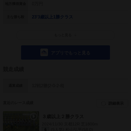
0万円
地方獲得賞金
23'3歳以上1勝クラス
主な勝ち鞍
もっと見る
アプリでもっと見る
競走成績
12戦2勝[2-0-2-8]
通算成績
直近のレース成績
詳細表示
３歳以上２勝クラス
2024/11/30 京都12R 芝1800m
(5人気) 松山弘平(58.0)
6