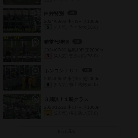
白井特別
2勝
2024/09/08 中山9R 芝1800m
(4人気) 佐々木大(58.0)
5
猪苗代特別
2勝
2024/07/06 福島10R 芝2000m
(4人気) 菅原明良(58.0)
3
ホンコンＪＣＴ
2勝
2024/06/02 東京9R 芝2000m
(6人気) 横山武史(58.0)
9
３歳以上１勝クラス
2023/12/28 中山7R 芝1800m
(2人気) 横山武史(57.0)
1
もっと見る