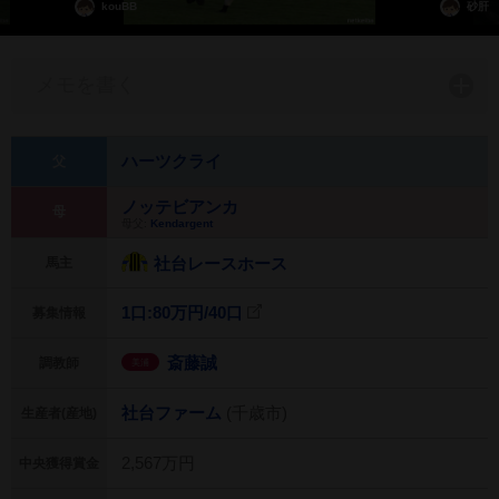
kouBB
砂肝
メモを書く
ハーツクライ
父
ノッテビアンカ
母
母父:
Kendargent
社台レースホース
馬主
1口:80万円/
40口
募集情報
斎藤誠
調教師
美浦
社台ファーム
(千歳市)
生産者(産地)
2,567万円
中央獲得賞金