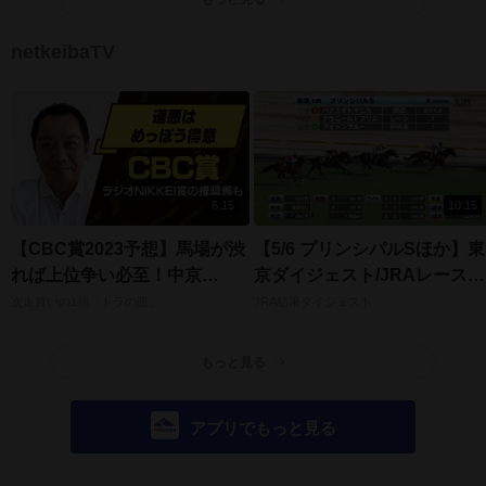
netkeibaTV
6:15
10:15
【CBC賞2023予想】馬場が渋
【5/6 プリンシパルSほか】東
れば上位争い必至！中京
京ダイジェスト/JRAレース結
1200mの重馬場でオススメの
果
次走買いの1頭「トラの眼」
JRA結果ダイジェスト
推奨馬
もっと見る
アプリでもっと見る