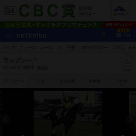
LIVE
競輪
トップ
ニュース
レース
A I
予想
UMAIビルダー
コラム
net
ランプシー
Lampsi
牡
黒鹿毛
抹消
1,079
プロフィール
血統
競走成績
掲示板
その他