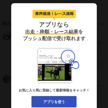
画面キャプチャのSNS利用について
アプリなら
掲示板
407
出走・枠順・レース結果
を
うおすき
NnEAkmY
プッシュ配信で受け取れます
2025/1/15 12:00
[949]
重度の屈腱炎だったんですね
おつかれさまでした
3
Bendit
RkeHdQ
2025/1/11 18:19
[948]
お気に入り馬に登録して最新情報をキャッチ！
残念
屈腱炎にて引退
アプリを使う
4