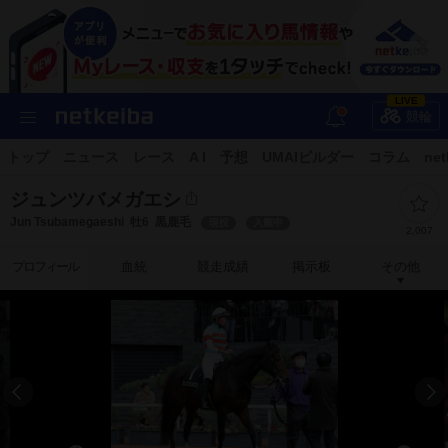
LIVE
競輪
トップ
ニュース
レース
A I
予想
UMAIビルダー
コラム
net
ジュンツバメガエシ
Jun Tsubamegaeshi
牡6
黒鹿毛
現役
入厩中
2,007
プロフィール
血統
競走成績
掲示板
その他