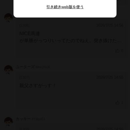
引き続きweb版を使う
としろん
IpZJZwc
2026/7/25 14:56
[1308]
NICE馬連
が単勝がっつりいってたのでねえ。突き抜けたと
思ったが
0
ユーターズ
MheJNxA
2026/7/25 14:55
[1307]
親父さすがっす！
1
カッキー
FTBgdCI
2026/7/25 14:55
[1306]