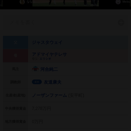
ななみ
Mebu
メモを書く
ジャスタウェイ
父
アドマイヤテレサ
母
母父:
エリシオ
河合純二
馬主
友道康夫
調教師
栗東
ノーザンファーム
(安平町)
生産者(産地)
7,278万円
中央獲得賞金
0万円
地方獲得賞金