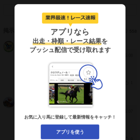
画面キャプチャのSNS利用について
アプリなら
掲示板
558
出走・枠順・レース結果
を
じゃんさん
QHFjBpc
プッシュ配信で受け取れます
2026/7/25 15:08
[1310]
ありがとう！
大感謝です！
1
ルーラー
M0hGSRQ
2026/7/25 15:07
[1309]
お気に入り馬に登録して最新情報をキャッチ！
勝てればベストだったけど3連複ありがとう
アプリを使う
0