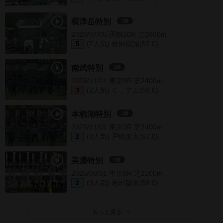
横津岳特別
2勝
2026/07/05 函館10R 芝2600m
(7人気) 岩田康誠(57.0)
5
南武特別
2勝
2025/11/24 東京9R 芝2400m
(2人気) Ｃ．デム(58.0)
3
本栖湖特別
2勝
2025/11/01 東京9R 芝2400m
(3人気) 戸崎圭太(57.0)
2
美濃特別
2勝
2025/08/31 中京9R 芝2200m
(3人気) 岩田望来(58.0)
2
もっと見る