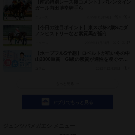
【南武特別レース後コメント】バレンタイン
ガール内田博幸騎手ら
ニュース
2025年11月24日
0
4
【今日の注目ポイント】東スポ杯2歳Sにダ
ノンヒストリーなど素質馬が揃う
ニュース
2025年11月24日
0
17
【ホープフルS予想】ロベルトが強い冬の中
山2000重賞 GI級の素質が適性を凌ぐケー
スも
コラム
2022年12月20日
0
もっと見る
アプリでもっと見る
ジュンツバメガエシ メニュー