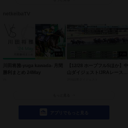
netkeibaTV
9:37
7:29
川田将雅-yuga kawada- 月間
【12/28 ホープフルSほか】
勝利まとめ 24May
山ダイジェスト/JRAレース結
果
Vs
JRA結果ダイジェスト
もっと見る
アプリでもっと見る