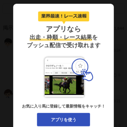
画面キャプチャのSNS利用について
アプリなら
掲示板
1,644
出走・枠順・レース結果
を
スマートボーズ
NAdBRiA
プッシュ配信で受け取れます
2026/5/30 3:24
[2975]
しっかり賞金は頂いて帰る。
0
その一
g2JXEYA
2026/5/28 23:21
[2974]
お気に入り馬に登録して最新情報をキャッチ！
内弁慶タイプ
アプリを使う
0