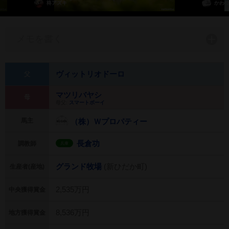
柊アズキ
かわ
メモを書く
ヴィットリオドーロ
父
マツリバヤシ
母
母父:
スマートボーイ
馬主
（株）Ｗプロパティー
長倉功
調教師
兵庫
グランド牧場
(新ひだか町)
生産者(産地)
2,535万円
中央獲得賞金
8,536万円
地方獲得賞金