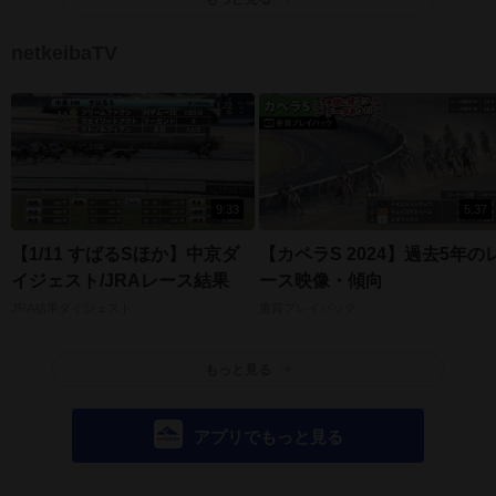
netkeibaTV
9:33
5:37
【1/11 すばるSほか】中京ダ
【カペラS 2024】過去5年の
イジェスト/JRAレース結果
ース映像・傾向
JRA結果ダイジェスト
重賞プレイバック
もっと見る
アプリでもっと見る