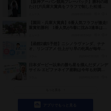
【阪神アーバン競馬プレーバック】勝利の雄
たけび!兵庫大賞典をフラフで制した松浦聡
志師「ヨッシャー!」
ニュース
2026年05月09日
0
1
【園田・兵庫大賞典】6番人気フラフが激走!
重賞初勝利 1番人気が5着に沈み3連単は12
万7740円と高配当に
ニュース
2026年05月04日
0
0
【函館2歳S予想】ニシノラヴァンダ、ナナ
オ、リンゴアメ 仕上がり早の牝馬が毎年穴
に
コラム
2025年07月13日
1
日本ダービー以来の勝ち星を掴んだダノンデ
サイル エピファネイア産駒は今年も好調維
持中
コラム
2025年01月27日
0
もっと見る
アプリでもっと見る