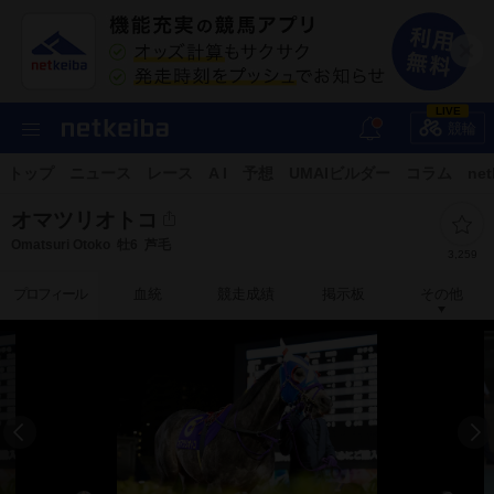
LIVE
競輪
トップ
ニュース
レース
A I
予想
UMAIビルダー
コラム
net
オマツリオトコ
Omatsuri Otoko
牡6
芦毛
3,259
プロフィール
血統
競走成績
掲示板
その他