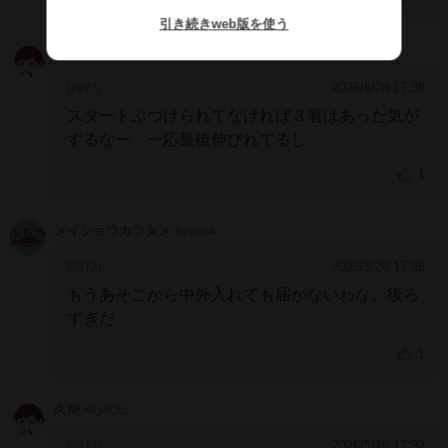
引き続きweb版を使う
オガ
EmeZc1U
2026/5/28 17:38
[2973]
スタートぶつけられてなければ３着はあった気が
するなー 一応最後伸びれてるし
1
メイショウカツタメ
IhcpJgA
2026/5/28 17:36
[2972]
もうあそこから中外入れても届かないわな。後ろ
すぎだ
1
久能
NlgRCEc
2026/5/28 17:32
[2971]