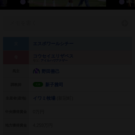
彼方。
彼方
メモを書く
エスポワールシチー
父
コウセイエリザベス
母
母父:
アイルハヴアナザー
野田善己
馬主
新子雅司
調教師
兵庫
イワミ牧場
(新冠町)
生産者(産地)
0万円
中央獲得賞金
4,259万円
地方獲得賞金