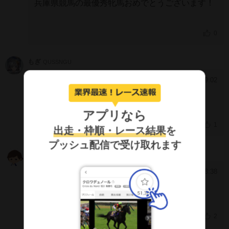
兵庫県競馬の最優秀牝馬おめでとうございます！
0
もぎ
QUSSNGU
2025/9/4 19:02
[291]
おーまいごっど
アプリなら
1
出走・枠順・レース結果
を
プッシュ配信で受け取れます
たのしいけいば
IUNWVwQ
2025/9/4 18:38
[290]
内も外も前も塞がれば馬はやる気なくすだろう
な。
典型的な何となく騎乗でした。
2