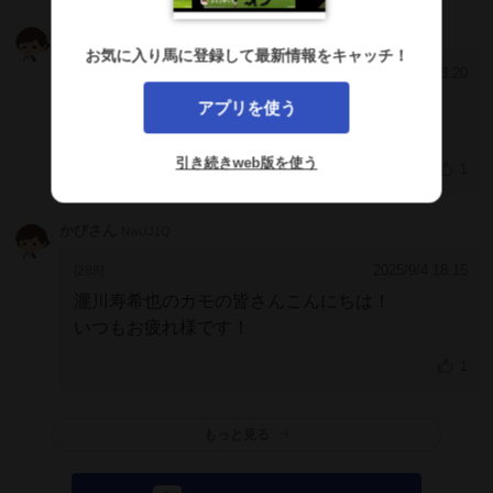
ダーウィン
MHYVE2E
お気に入り馬に登録して最新情報をキャッチ！
2025/9/4 18:20
[289]
アプリを使う
>>284
相手3頭て人気馬買ってるだけやないか！笑
引き続きweb版を使う
1
かびさん
NwiJJ1Q
2025/9/4 18:15
[288]
瀧川寿希也のカモの皆さんこんにちは！
いつもお疲れ様です！
1
もっと見る