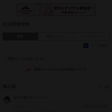
出走関連情報
調教
厩舎コメント
パドック
ラップ表示
調教タイムはありません
画面キャプチャのSNS利用について
掲示板
128
定食を極める
OYGDSJg
2026/1/13 18:06
[292]