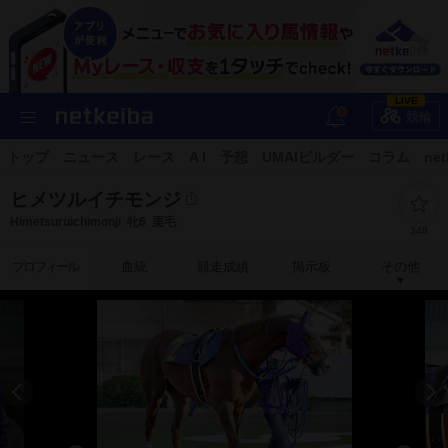
LIVE
競輪
トップ
ニュース
レース
A I
予想
UMAIビルダー
コラム
net
ヒメツルイチモンジ
Himetsuruichimonji
牝6
栗毛
348
プロフィール
血統
競走成績
掲示板
その他