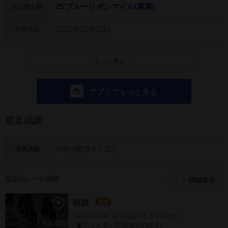
25'ブルーリボンマイル(重賞)
主な勝ち鞍
2020年03月02日
生年月日
もっと見る
アプリでもっと見る
競走成績
30戦9勝[9-4-7-10]
通算成績
直近のレース成績
詳細表示
秋桜
重賞
2025/09/04 名古屋11R ダ1700m
(1人気) 笹田知宏(56.0)
6