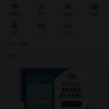
競走馬
騎手
調教師
生産者
馬主
レース
ばんえい
データベース検索