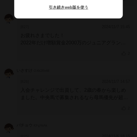
で募集の可能性はなくなったと思われます(哀)
て悪くない話と思います。
産駒が募集されると言
引き続きweb版を使う
う図式についてノーザン系クラブは先ず有り得無
在宅ヘリオス
JCIViQ
いでしょうけど、ノースフライトがそうであった
2024/11/7 15:45
[827]
様にターファイトクラブさんなら可能性は低くな
お疲れさまでした！
いと考えられますから、そちらに入会しておけば
2022年だけ増額賞金2000万のジュニアグランプ
チャンスの目も高まりそうですね(^_^)/
リで快勝した勝負強さ！何度も動画見ました。
大
2
井、浦和に応援に行って、パドックに出てきた瞬
間ガッツリ入れ込んでて「オワタ…」と天を仰い
いさすけ
OXk2RoM
だのも素敵な思い出です！
母親優先強力カードで
子どもたちに夢を託します。
2024/11/7 14:57
[826]
入会チャレンジで出資して、2歳の春から楽しめ
ました。中央馬で募集されるなら母馬優先が超強
力なので、まだまだ楽しめそうです。
2
個人的には適正は芝1400mで、中央2勝クラスで
掲示板くらいの能力だったと思ってます。
早めに
バチョウ
KFgYeAk
繁殖としてスタートを切る決断をしてくれたクラ
ブには感謝したいと思います。
ありがとうござい
2024/11/6 18:15
[825]