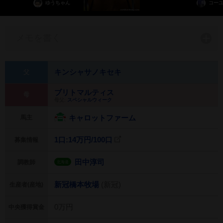
ゆうちゃん
コー
メモを書く
キンシャサノキセキ
父
ブリトマルティス
母
母父:
スペシャルウィーク
キャロットファーム
馬主
1口:14万円/
100口
募集情報
田中淳司
調教師
北海道
新冠橋本牧場
(新冠)
生産者(産地)
0万円
中央獲得賞金