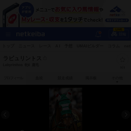
LIVE
競輪
トップ
ニュース
レース
A I
予想
UMAIビルダー
コラム
net
ラビュリントス
Labyrinthos
牝6
鹿毛
303
プロフィール
血統
競走成績
掲示板
その他