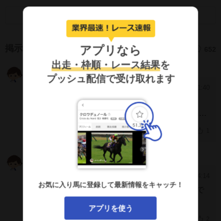
画面キャプチャのSNS利用について
アプリなら
掲示板
652
出走・枠順・レース結果
を
よっしぃ☆
KJKFk2Y
プッシュ配信で受け取れます
2026/5/1 1:40
[829]
>>828
大北牧場さんは名牝ノースフライトの生産牧場で
ありオーナーブリーダーさんです。
ノースフライ
1
トが亡くなる丁度一年前頃、長らく不可だった牧
場見学が解禁になったと言う記事をGallopで拝見
ウマブドウ茶
JVFJRxg
し、居ても立っても居られずお邪魔させて頂いた
記憶があるのですがもう10年以上前になるのか…
2025/9/4 14:14
[828]
そのノースフライトも社台繁殖牝馬セールでトニ
お気に入り馬に登録して最新情報をキャッチ！
ミックスセールで㈲大北牧場という所が250万で
ービン受胎状況で落札されての生産ですから牧場
落札されました
の方の見る目や方針、育成は正しい物があると考
アプリを使う
ノーザンとは特に関係なさそうなのでキャロット
えられ、一繁殖牝馬の馬生として考えるなら決し
2