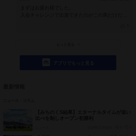
ました。
まずはお疲れ様でした。
入会チャレンジで出資できたのがこの馬だけだっ
たの嬉しかったです。
地方馬の出資は初めてだっ
5
たので期待と不安が半々でしたが期待以上の活躍
で
楽しませてくれました。
子供が募集されたら
ぜひとも出資したいです。
ラビュリントス、関係
もっと見る
者の皆さんありがとうございました。
アプリでもっと見る
最新情報
ニュース・コラム
【みちのくS結果】エターナルタイムが追い
比べを制しオープン初勝利
ニュース
2024年11月03日
0
1