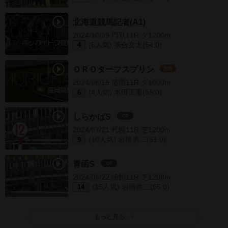
北海道競馬記者(A1)
2024/10/09 門別11R ダ1200m
(5人気) 落合玄太(54.0)
4
ＯＲＯターフスプリン
重賞
2024/08/18 盛岡11R ダ1000m
(4人気) 本田正重(55.0)
6
しらかばS
OP
2024/07/21 札幌11R 芝1200m
(10人気) 岩橋勇二(51.0)
9
青函S
OP
2024/06/22 函館11R 芝1200m
(15人気) 岩橋勇二(55.0)
14
もっと見る