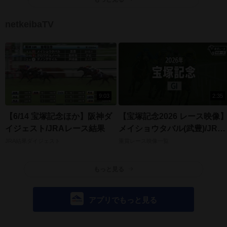
netkeibaTV
9:03
2:35
【6/14 宝塚記念ほか】阪神ダ
【宝塚記念2026 レース映像
イジェスト/JRAレース結果
メイショウタバル(武豊)/JRA
結果
JRA結果ダイジェスト
重賞レース映像一覧
もっと見る
アプリでもっと見る