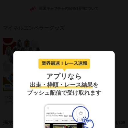
画面キャプチャのSNS利用について
マイネルエンペラーグッズ
アプリなら
出走・枠順・レース結果
を
プッシュ配信で受け取れます
つながるアクリルチ
ャームコレクション
Vol.3(ランダム全15
800円
種)
掲示板
4,959