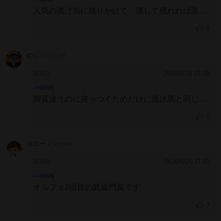
人気の逃げ馬に競りかけて、潰して残れれば誰も
文句は言わん。
2
のじ
OIN5OBE
2026/6/25 13:25
[8901]
>>8890
脚質違うのに突っつくためだけに逃げ馬と同じく
らい飛ばして沈んだら
それこそ全方位から大炎上
1
だと思うよ
タロー
FSk0dWA
2026/6/25 11:51
[8900]
>>8899
オルフェ2回目の凱旋門賞です
3