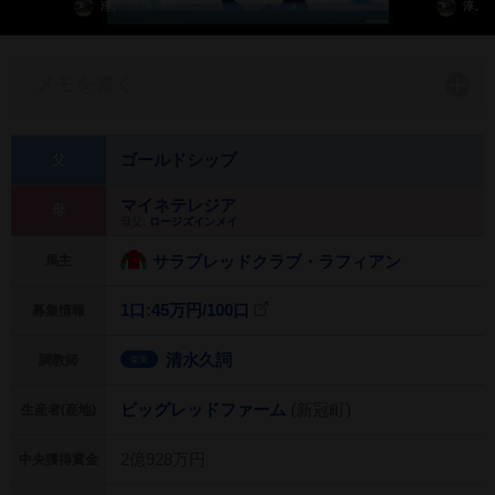
淳。
淳。
メモを書く
ゴールドシップ
父
マイネテレジア
母
母父:
ロージズインメイ
サラブレッドクラブ・ラフィアン
馬主
1口:45万円/
100口
募集情報
清水久詞
調教師
栗東
ビッグレッドファーム
(新冠町)
生産者(産地)
2億928万円
中央獲得賞金