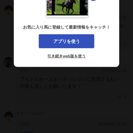
ロバ子
k0AZIpA
2026/8/4 6:27
[8904]
ひだかうまキッズにて夏休み中のエンペラー君を
お気に入り馬に登録して最新情報をキャッチ！
確認。現役の競走馬なのに本当に大人しいね
親父殿、母上、お姉ちゃん共々家族ぐるみで会え
アプリを使う
1
た子ども達が羨ましい
引き続きweb版を使う
めぐめぐ
MEIhNZg
2026/6/26 8:24
[8903]
アイドルホースオーディションに投票するね！
皆様も宜しくお願いします！
8
タロー
FSk0dWA
2026/6/25 15:33
[8902]
>>8890