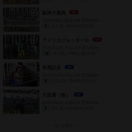
阪神大賞典
GII
2026/03/22 阪神11R 芝3000m
(4人気) 丹内祐次(58.0)
5
アメリカジョッキーＣ
GII
2026/01/25 中山11R 芝2200m
(5人気) 戸崎圭太(58.0)
11
有馬記念
GI
2025/12/28 中山11R 芝2500m
(11人気) 丹内祐次(58.0)
9
天皇賞（春）
GI
2025/05/04 京都11R 芝3200m
(8人気) 丹内祐次(58.0)
5
もっと見る