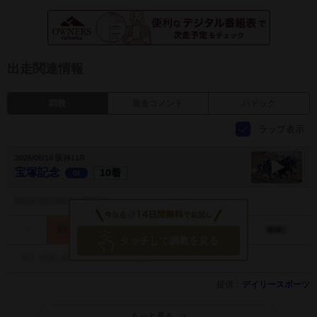
出走関連情報
調教
厩舎コメント
パドック
ラップ表示
2026/06/14 阪神11R
宝塚記念
10着
GI
宝塚記念
調教動画
タッチして調教を見る
提供：
デイリースポーツ
もっと見る