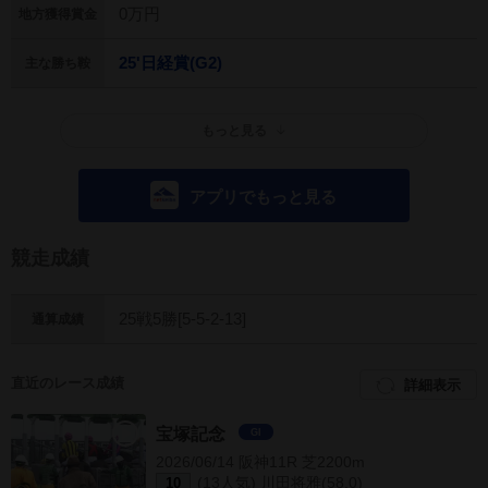
0万円
地方獲得賞金
25'日経賞(G2)
主な勝ち鞍
もっと見る
アプリでもっと見る
競走成績
25戦5勝[5-5-2-13]
通算成績
直近のレース成績
詳細表示
宝塚記念
GI
2026/06/14 阪神11R 芝2200m
(13人気) 川田将雅(58.0)
10