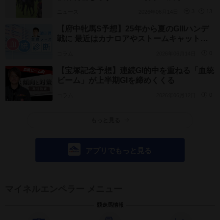
トルでは手応えも良く...」
ニュース
2026年06月14日
3
13
【府中牝馬S予想】25年から夏のGIIIハンデ
戦に 最近はカナロアやストームキャットが
強い
コラム
2026年06月14日
0
【宝塚記念予想】連続GI的中を重ねる「血統
ビーム」が上半期GIを締めくくる
コラム
2026年06月12日
0
もっと見る
アプリでもっと見る
マイネルエンペラー メニュー
競走馬情報