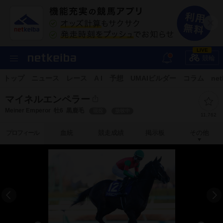
LIVE
競輪
トップ
ニュース
レース
A I
予想
UMAIビルダー
コラム
net
マイネルエンペラー
Meiner Emperor
牡6
黒鹿毛
現役
放牧中
11,762
プロフィール
血統
競走成績
掲示板
その他