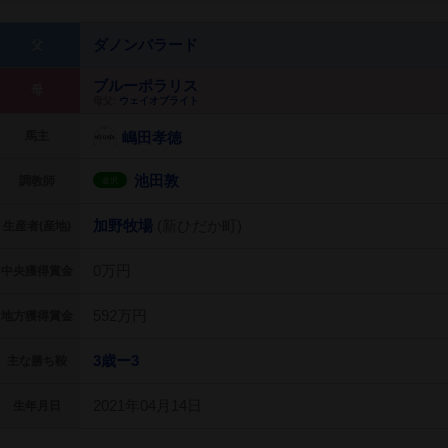
ダノンバラード
父
ブルーポラリス
母
母父:
ウェイオブライト
馬主
嶋田孝徳
池田敦
調教師
金沢
加野牧場
(新ひだか町)
生産者(産地)
0万円
中央獲得賞金
592万円
地方獲得賞金
3歳ー3
主な勝ち鞍
2021年04月14日
生年月日