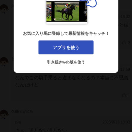
久能
NlgRCEc
2025/11/25 18:02
[66]
1400mは距離不足で前崩れの展開に助けられないと厳
しい
お気に入り馬に登録して最新情報をキャッチ！
0
アプリを使う
どろ
GIBDBIg
引き続きweb版を使う
2025/11/25 17:59
[65]
なんでこの騎手乗ると進まなくなるの？本当に不思議
なんだけど
1
久能
NlgRCEc
2025/9/13 18:33
[64]
さぁ、追わない追わない