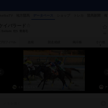
keibaTV
地方競馬
データベース
ショップ
トレカ
競馬新聞
俺
ケイバラード
K Ballade
牡5
青鹿毛
83
プロフィール
血統
競走成績
掲示板
その他
ミスタールドルフ
ア
メモを書く