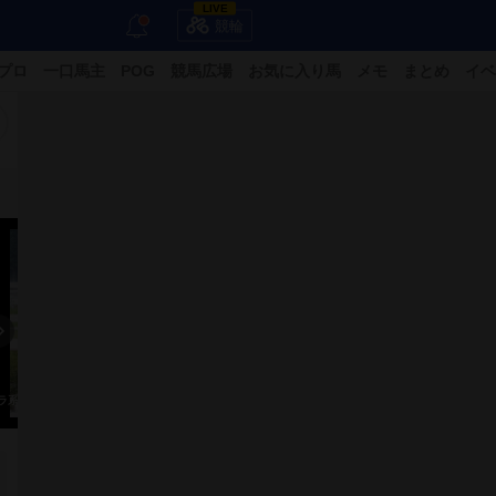
LIVE
競輪
プロ
一口馬主
POG
競馬広場
お気に入り馬
メモ
まとめ
イベ
ラ系60歳以上
アラ系60歳以上