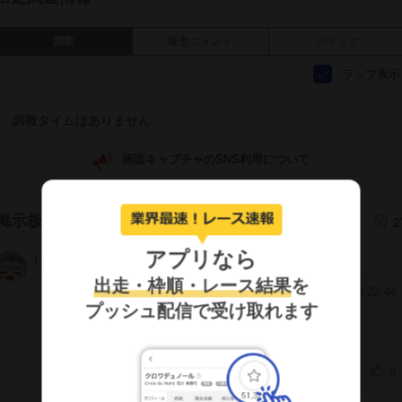
調教
厩舎コメント
パドック
ラップ表示
調教タイムはありません
画面キャプチャのSNS利用について
掲示板
2
アプリなら
けんらん
GGBiOBk
出走・枠順・レース結果
を
2025/12/18 22:44
[67]
プッシュ配信で受け取れます
◎
0