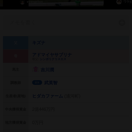
evangelion
ワラ
メモを書く
キズナ
父
アドマイヤサブリナ
母
母父:
シンボリクリスエス
吉川潤
馬主
武英智
調教師
栗東
ヒダカファーム
(浦河町)
生産者(産地)
2億446万円
中央獲得賞金
0万円
地方獲得賞金