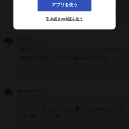
アプリを使う
もし自分が調教師で、馬主になんとかG1勝たせろ
金はいくらでも出す、と言われたら、海外G1出す
引き続きweb版を使う
かなあ
4
大阪杯避けた選択の意味は分からんが
ヤマト
QJUncQA
2026/7/5 10:30
[5678]
陣営が海外旅行したいから遠征させられる
0
Lightning
NoGIBTY
2026/6/23 0:41
[5677]
バーレーン行くとしても11月だからさすがにその
前に国内で叩くよね？
それこそ札幌記念はもってこいだけど、もしかし
1