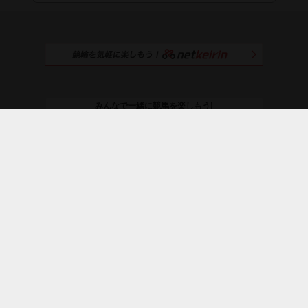
みんなで一緒に競馬を楽しもう!
netkeibaを
おすすめする
＼ netkeiba公式SNS ／
お知らせ
プレミアムサービス
よくある質問
利用規約
ライセンス
広告募集
採用情報
プライバシーポリシー
運営会社