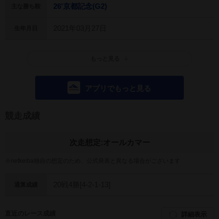
26'京都記念(G2)
主な勝ち鞍
2021年03月27日
生年月日
もっと見る
アプリでもっと見る
競走成績
オールカマー
次走想定:
※netkeiba独自の想定のため、公式発表と異なる場合がございます
20戦4勝[4-2-1-13]
通算成績
直近のレース成績
詳細表示