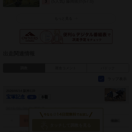
(5人気) 藤岡佑介(57.0)
3
もっと見る
出走関連情報
調教
厩舎コメント
パドック
ラップ表示
2026/06/14 阪神11R
宝塚記念
8着
GI
宝塚記念
調教動画
タッチして調教を見る