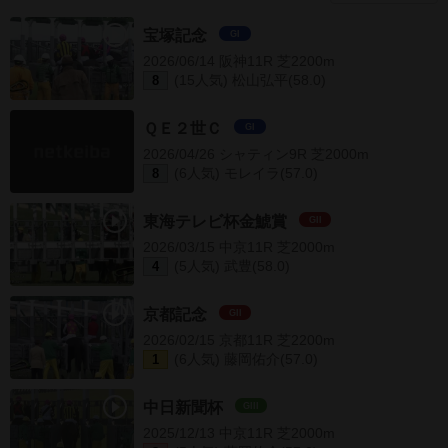
宝塚記念
GI
2026/06/14 阪神11R 芝2200m
(15人気) 松山弘平(58.0)
8
ＱＥ２世Ｃ
GI
2026/04/26 シャティン9R 芝2000m
(6人気) モレイラ(57.0)
8
東海テレビ杯金鯱賞
GII
2026/03/15 中京11R 芝2000m
(5人気) 武豊(58.0)
4
京都記念
GII
2026/02/15 京都11R 芝2200m
(6人気) 藤岡佑介(57.0)
1
中日新聞杯
GIII
2025/12/13 中京11R 芝2000m