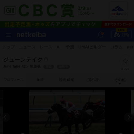
LIVE
競輪
トップ
ニュース
レース
A I
予想
UMAIビルダー
コラム
net
ジューンテイク
June Take
牡5
黒鹿毛
現役
放牧中
6,773
プロフィール
血統
競走成績
掲示板
その他