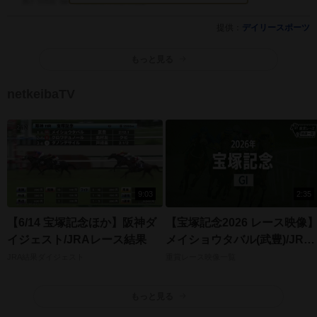
提供：
デイリースポーツ
もっと見る
netkeibaTV
9:03
2:35
【6/14 宝塚記念ほか】阪神ダ
【宝塚記念2026 レース映像
イジェスト/JRAレース結果
メイショウタバル(武豊)/JRA
結果
JRA結果ダイジェスト
重賞レース映像一覧
もっと見る