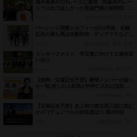
海外馬券が116レースに激増 対象外のレー
スで入れてほしかった凱旋門賞の前哨戦 今
後の追加を期待したい開催国は
ニュース
2026年07月29日
7
10
バーレーン国際トロフィーがG1昇格 札幌
記念の勝ち馬は自動招待 ディアドラなど過
去に日本調教馬3頭が参戦
ニュース
2026年06月22日
13
40
ミッキーファイト 帝王賞に向けて２週前追
い切り
ニュース
2026年06月19日
0
1
【無料・宝塚記念予想】豪華メンバーが揃っ
た一戦 差しの人気馬が外枠に入れば波乱の
目もある!?
コラム
2026年06月13日
0
【宝塚記念予想】史上初の春古馬三冠に挑む
クロワデュノールの妙味度は!? /第288回
コラム
2026年06月13日
0
もっと見る