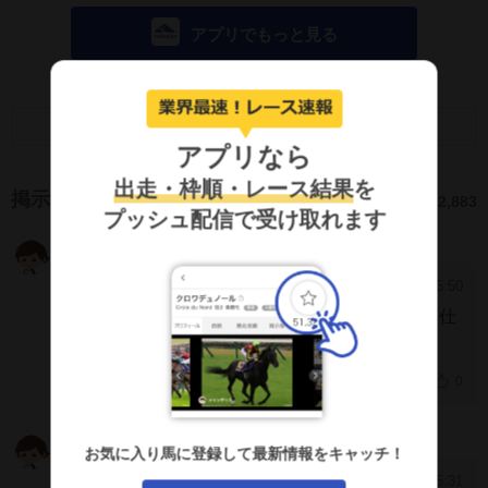
アプリでもっと見る
画面キャプチャのSNS利用について
アプリなら
出走・枠順・レース結果
を
掲示板
2,883
プッシュ配信で受け取れます
ヤマノ手線
FhFzRDE
2026/7/25 15:50
[5680]
オールカマー始動か、京大だときついだろうし仕
方ないか
0
ななな
IgFgE1Y
お気に入り馬に登録して最新情報をキャッチ！
2026/7/5 15:31
[5679]