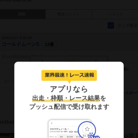
調教
厩舎コメント
パドック
ラップ表示
2025/12/21 中京11R
コールドムーンS
13着
タッチして調教を見る
アプリなら
提供：
デイリースポー
出走・枠順・レース結果
を
プッシュ配信で受け取れます
もっと見る
netkeibaTV