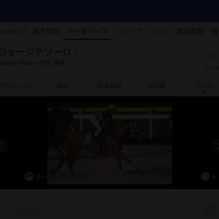
keibaTV
地方競馬
データベース
ショップ
トレカ
競馬新聞
俺
ジョージテソーロ
George Tesoro
牡5
栗毛
2,50
プロフィール
血統
競走成績
掲示板
その他
Dヘリオス
h.
メモを書く