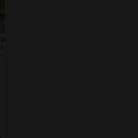
9:45
【8/23 BSN賞ほか】新潟ダイ
ジェスト/JRAレース結果
JRA結果ダイジェスト
4