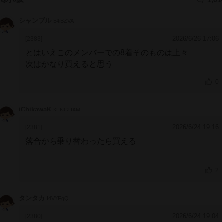
シャンブル
E4iBZVA
2026/6/26 17:06
[2383]
とはいえこのメンバーでの8着そのものは上々
次はかなり買えると思う
0
iChikawaK
KFNGUAM
2026/6/24 19:16
[2381]
落合から乗り替わったら買える
2
タンタカ
I4VYFgQ
2026/6/24 19:04
[2380]