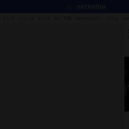
トップ
ニュース
レース
A I
予想
UMAIビルダー
コラム
net
58枚の写真をすべて見る