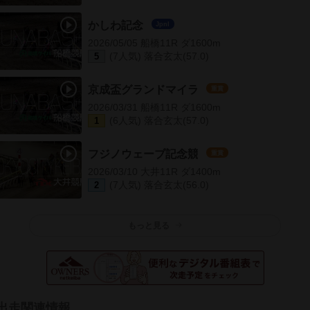
かしわ記念
JpnI
2026/05/05 船橋11R ダ1600m
(7人気) 落合玄太(57.0)
5
京成盃グランドマイラ
重賞
2026/03/31 船橋11R ダ1600m
(6人気) 落合玄太(57.0)
1
フジノウェーブ記念競
重賞
2026/03/10 大井11R ダ1400m
(7人気) 落合玄太(56.0)
2
もっと見る
出走関連情報