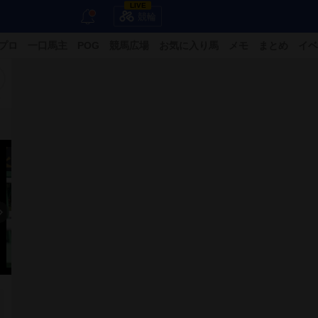
LIVE
競輪
プロ
一口馬主
POG
競馬広場
お気に入り馬
メモ
まとめ
イベ
0
ひらま