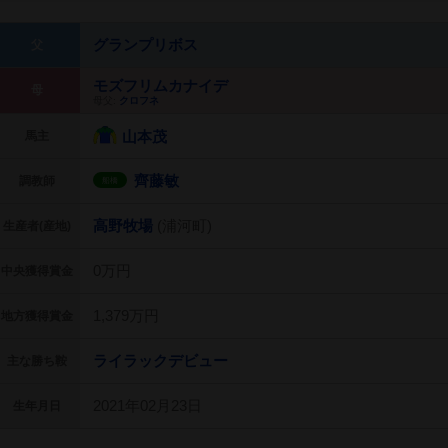
グランプリボス
父
モズフリムカナイデ
母
母父:
クロフネ
山本茂
馬主
齊藤敏
調教師
船橋
高野牧場
(浦河町)
生産者(産地)
0万円
中央獲得賞金
1,379万円
地方獲得賞金
ライラックデビュー
主な勝ち鞍
2021年02月23日
生年月日