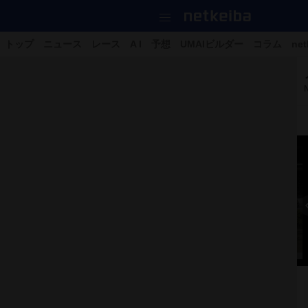
トップ
ニュース
レース
A I
予想
UMAIビルダー
コラム
net
N
15枚の写真をすべて見る