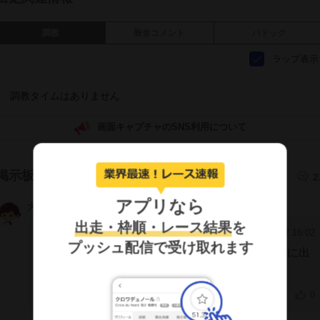
調教
厩舎コメント
パドック
ラップ表示
調教タイムはありません
画面キャプチャのSNS利用について
掲示板
2
アプリなら
大福
JZhXApU
出走・枠順・レース結果
を
2025/9/22 16:02
[79]
プッシュ配信で受け取れます
10/5に大井競馬場で行われる相馬野馬追甲冑競馬に出
走するようです。
0