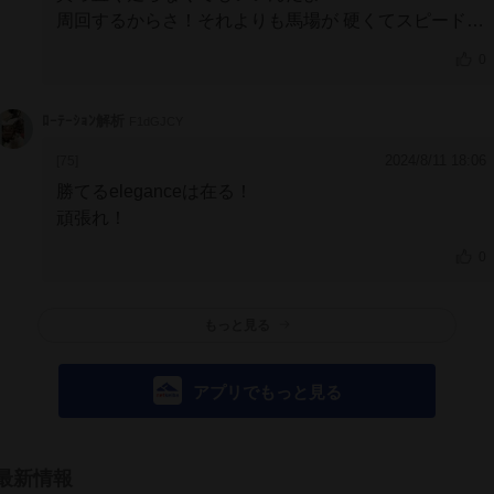
周回するからさ！それよりも馬場が
硬くてスピード負
けか？
4着大健闘??おめでとう?
もうちょい
タフな馬
0
場なら残してたよ！
お疲れ様でした♪ありがとう
次走
も宜しくお願い申し上げます
ﾛｰﾃｰｼｮﾝ解析
F1dGJCY
2024/8/11 18:06
[75]
勝てるeleganceは在る！
頑張れ！
0
もっと見る
アプリでもっと見る
最新情報