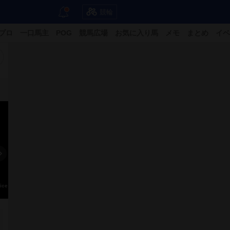
競輪
プロ
一口馬主
POG
競馬広場
お気に入り馬
メモ
まとめ
イベ
ice Up
スマイリー