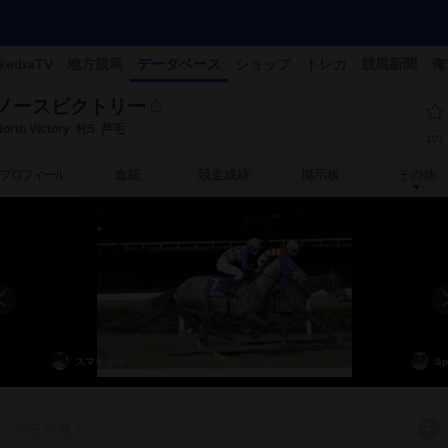
keibaTV
地方競馬
データベース
ショップ
トレカ
競馬新聞
俺
ノースビクトリー
orth Victory
牝5
芦毛
101
プロフィール
血統
競走成績
掲示板
その他
スマイリー
Sp
メモを書く