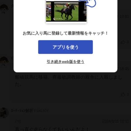
久能
NlgRCEc
2025/4/4 19:01
[78]
スタート映ってない・・
お気に入り馬に登録して最新情報をキャッチ！
0
アプリを使う
EquusAlbus
kkWCEiA
引き続きweb版を使う
2025/3/12 18:45
[77]
船橋競馬に移籍、齊藤敏調教師の厩舎に入厩しまし
た。
0
ﾛｰﾃｰｼｮﾝ解析
F1dGJCY
2024/8/11 18:11
[76]
真っ直ぐ走らなくてもいいんだよ！