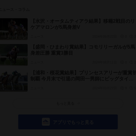
ニュース・コラム
【水沢・オータムティアラ結果】移籍2戦目のリ
ケアマロンが5馬身差V
ニュース
2024年09月22日
0
2
【盛岡・ひまわり賞結果】コモリリーガルが5馬
身差圧勝 重賞3勝目
ニュース
2024年08月11日
0
2
【浦和・桜花賞結果】プリンセスアリーが重賞
制覇 今月末で引退の岡田一男師にビッグタイト
ル
ニュース
2024年03月27日
0
5
もっと見る
アプリでもっと見る