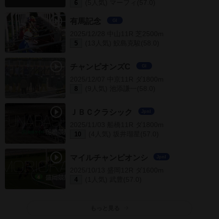
(5人気) マーフィ(57.0)
6
有馬記念
GI
2025/12/28 中山11R 芝2500m
(13人気) 鮫島克駿(58.0)
5
チャンピオンズC
GI
2025/12/07 中京11R ダ1800m
(9人気) 池添謙一(58.0)
8
ＪＢＣクラシック
JpnI
2025/11/03 船橋11R ダ1800m
(4人気) 坂井瑠星(57.0)
10
マイルチャンピオンシ
JpnI
2025/10/13 盛岡12R ダ1600m
(1人気) 武豊(57.0)
4
もっと見る