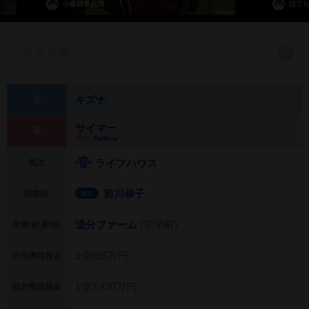
小森部長代理
ほて
メモを書く
キズナ
父
サイマー
母
母父:
Zoffany
ライフハウス
馬主
前川恭子
調教師
栗東
追分ファーム
(安平町)
生産者(産地)
2億685万円
中央獲得賞金
1億3,420万円
地方獲得賞金