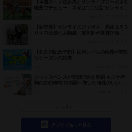
【今週のトク注新馬】サンライズジャポネ札
幌芝でデビュー 半兄は“二刀流”サンライズ
ジパング 陣営「芝もダートもやれそう」
ニュース
2026年07月22日
1
5
【新馬戦】サンライズジャポネ 馬体は５３
０キロ台漂う大物感 前川師が素質評価「長
く脚使うタイプ。ポテンシャル高い」
ニュース
2026年07月22日
1
0
【北九州記念予想】世代レベルの比較が有効
なシーズンの到来
コラム
2026年07月02日
18
シックスペンスが安田記念を制覇 キズナ産
駒の2026年初GI制覇へ導いた相性のいい母
系とは
コラム
2026年06月08日
1
もっと見る
アプリでもっと見る