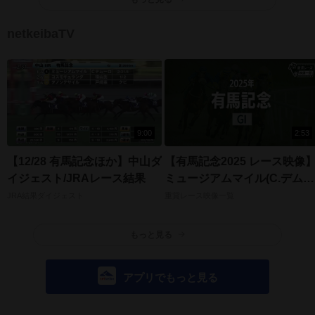
netkeibaTV
9:00
2:53
【12/28 有馬記念ほか】中山ダ
【有馬記念2025 レース映像
イジェスト/JRAレース結果
ミュージアムマイル(C.デムー
ロ)/JRA 結果
JRA結果ダイジェスト
重賞レース映像一覧
もっと見る
アプリでもっと見る