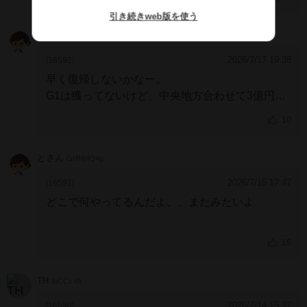
引き続きweb版を使う
るる
NoFgiWQ
2026/7/17 19:38
[16592]
早く復帰しないかなー。
G1は獲ってないけど、中央地方合わせて3億円以
上稼いでる偉い子ですよね。
10
とさん
GHNHQ4g
2026/7/15 17:47
[16591]
どこで何やってるんだよ、、またみたいよ
15
TH
IpCCcYA
2026/7/14 15:37
[16590]