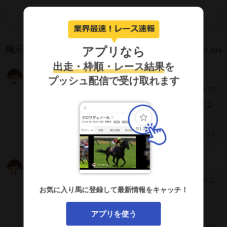
画面キャプチャのSNS利用について
アプリなら
掲示板
10,294
出走・枠順・レース結果
を
漢気 馬太郎
MRUZiXA
プッシュ配信で受け取れます
2026/8/5 18:47
[16594]
ジパングはどないしたんや？半年も音沙汰無しは
流石にケガしてるよな？大丈夫なんか？
1
ベリベリ麻婆豆腐
JzRIWXA
2026/7/20 18:22
[16593]
お気に入り馬に登録して最新情報をキャッチ！
次はどこ？南部杯？シリウス？
アプリを使う
6