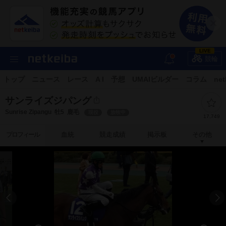
LIVE
競輪
トップ
ニュース
レース
A I
予想
UMAIビルダー
コラム
net
サンライズジパング
Sunrise Zipangu
牡5
鹿毛
現役
放牧中
17,749
プロフィール
血統
競走成績
掲示板
その他