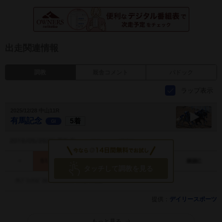
出走関連情報
調教
厩舎コメント
パドック
ラップ表示
2025/12/28 中山11R
有馬記念
5着
GI
有馬記念
調教動画
タッチして調教を見る
提供：
デイリースポーツ
もっと見る