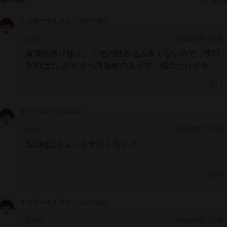
ミスターチルドレン
NRV0BRA
2026/5/29 22:25
[2383]
背腰の張り強く、トモの踏み込み良くないので、明日
5/30(土)しがらきへ再放牧のようで、残念だけど今夏
の北海道遠征は白紙になるのかな？
1
久々の前走で1400試したのが惨敗以上に代償大きく、
骨に異常なかっただけ救いと受け止めるか
サンブロス
QGJRAoQ
2026/5/27 17:09
[2382]
523kgはちょっとデカくない？
0
ミスターチルドレン
NRV0BRA
2026/5/15 12:36
[2381]