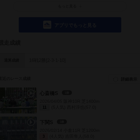
もっと見る
アプリでもっと見る
競走成績
16戦2勝[2-3-1-10]
通算成績
直近のレース成績
詳細表示
心斎橋S
3勝
2026/04/05 阪神10R 芝1400m
(5人気) 西村淳也(57.0)
11
下関S
3勝
2026/02/14 小倉11R 芝1200m
(4人気) 吉田隼人(58.0)
3