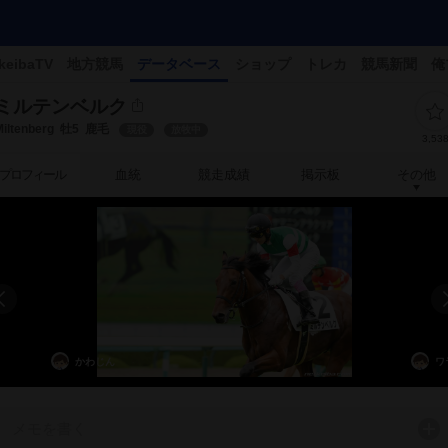
keibaTV
地方競馬
データベース
ショップ
トレカ
競馬新聞
俺
ミルテンベルク
iltenberg
牡5
鹿毛
現役
放牧中
3,53
プロフィール
血統
競走成績
掲示板
その他
かわじん
ワ
メモを書く