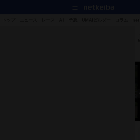
トップ
ニュース
レース
A I
予想
UMAIビルダー
コラム
net
M
51枚の写真をすべて見る