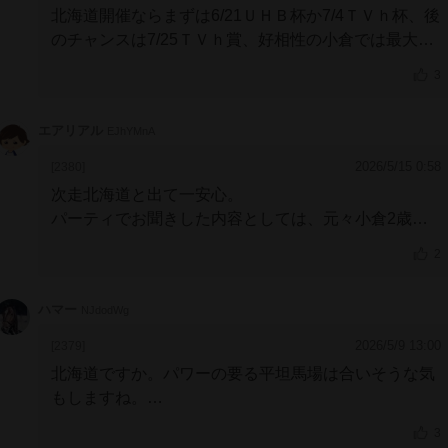
北海道開催ならまずは6/21ＵＨＢ杯か7/4ＴＶｈ杯、後
のチャンスは7/25ＴＶｈ賞、好相性の小倉では最大二
戦で放牧だろうが、北海道なら早来の短期放牧上手く
3
交えれば三戦、小倉はハンデやペースで展開の助けが
モロに必要だったが、力の要る洋芝ならまだ地力で勝
エアリアル
EJhYMnA
ち上がるチャンス高いと期待できるか
昨秋からはレース前にテンション上がって力出し切れ
2026/5/15 0:58
[2380]
ないことも気になったので、リラックスできる北海道
次走北海道と出て一安心。
での調整も吉か、陣営の決断は尊重できるので、何と
パーティでお聞きした内容としては、元々小倉2歳で
か二年前の鮮烈な勝ちっぷりが風化する前にまた再現
思ったより走ったので定期的に使っていたらしいので
してほしい
2
すが、先生もどちらかというとパワータイプだと思っ
ていたようです(自分の質問への回答)。洋芝は向くの
ハマー
NJdodWg
ではと思って今回少し焦れったい競馬が続いているの
で打診したみたいですね。洋芝で無事オープン入りを
2026/5/9 13:00
[2379]
願ってます。
北海道ですか。パワーの要る平坦馬場は合いそうな気
もしますね。
得意の小倉か北海道か。そろそろオープン入りを決め
3
てほしいところです。