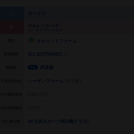
モーリス
父
ペルレンケッテ
母
母父:
ディープインパクト
キャロットファーム
馬主
1口:10万円/
400口
募集情報
武英智
調教師
栗東
ノーザンファーム
(安平町)
生産者(産地)
6,605万円
中央獲得賞金
0万円
地方獲得賞金
24'九州スポーツ杯(2勝クラス)
主な勝ち鞍