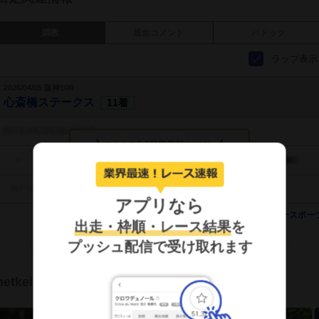
調教
厩舎コメント
パドック
ラップ表示
2026/04/05 阪神10R
心斎橋ステークス
11着
タッチして調教を見る
アプリなら
提供：
デイリースポー
出走・枠順・レース結果
を
プッシュ配信で受け取れます
もっと見る
netkeibaTV