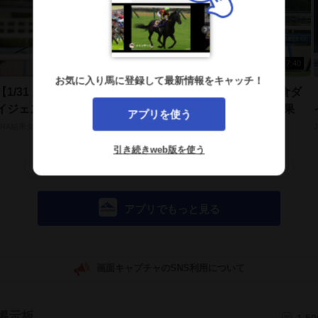
8:10
7:40
お気に入り馬に登録して最新情報をキャッチ！
【1/31 巌流島Sほか】小倉ダ
【7/19 テレQ杯ほか】小倉ダ
イジェスト/JRAレース結果
イジェスト/JRAレース結果
アプリを使う
JRA結果ダイジェスト
JRA結果ダイジェスト
引き続きweb版を使う
もっと見る
アプリでもっと見る
画面キャプチャのSNS利用について
掲示板
1,50