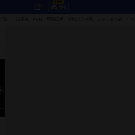
LIVE
競輪
プロ
一口馬主
POG
競馬広場
お気に入り馬
メモ
まとめ
イベ
8
ラビ
かわじん