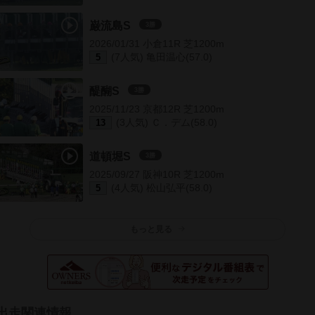
巌流島S
3勝
2026/01/31 小倉11R 芝1200m
(7人気) 亀田温心(57.0)
5
醍醐S
3勝
2025/11/23 京都12R 芝1200m
(3人気) Ｃ．デム(58.0)
13
道頓堀S
3勝
2025/09/27 阪神10R 芝1200m
(4人気) 松山弘平(58.0)
5
もっと見る
出走関連情報