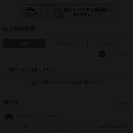
出走関連情報
調教
厩舎コメント
パドック
ラップ表示
調教タイムはありません
画面キャプチャのSNS利用について
掲示板
247
ハナケンショット
mCSUiWA
2026/7/20 18:24
[491]