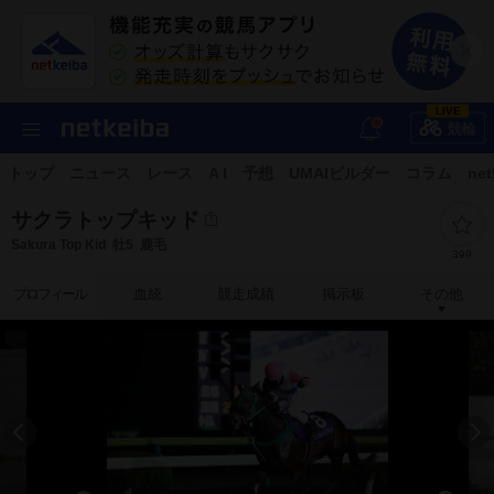
LIVE
競輪
トップ
ニュース
レース
A I
予想
UMAIビルダー
コラム
net
サクラトップキッド
Sakura Top Kid
牡5
鹿毛
399
プロフィール
血統
競走成績
掲示板
その他