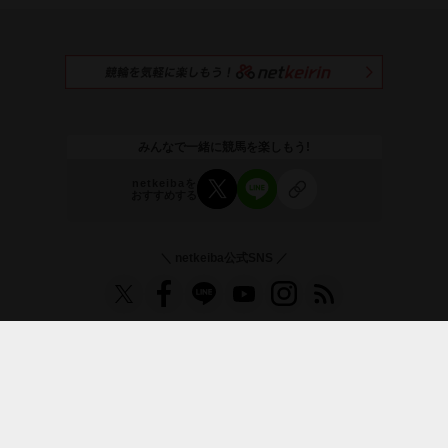
みんなで一緒に競馬を楽しもう!
netkeibaを
おすすめする
＼ netkeiba公式SNS ／
お知らせ
プレミアムサービス
よくある質問
利用規約
ライセンス
広告募集
採用情報
プライバシーポリシー
運営会社
｜
｜
｜