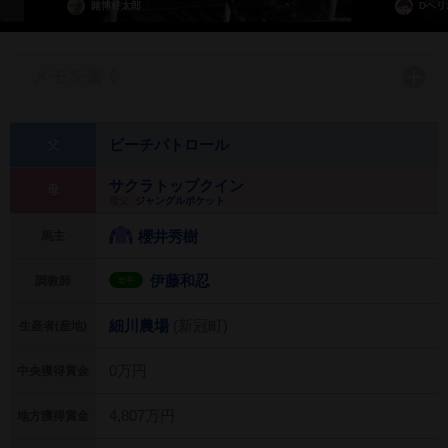
賭博好太郎
Dヘリ
メモを書く
ビーチパトロール
父
サクラトップクイン
母
母父:
ジャングルポケット
櫻井秀樹
馬主
伊藤和忍
調教師
岩手
細川農場
(新冠町)
生産者(産地)
0万円
中央獲得賞金
4,807万円
地方獲得賞金