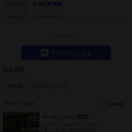
25'桐花賞(重賞)
主な勝ち鞍
2021年05月06日
生年月日
もっと見る
アプリでもっと見る
競走成績
28戦6勝[6-2-4-16]
通算成績
直近のレース成績
詳細表示
マーキュリーC
JpnIII
2026/07/20 盛岡12R ダ2000m
(11人気) 高橋悠里(54.0)
9