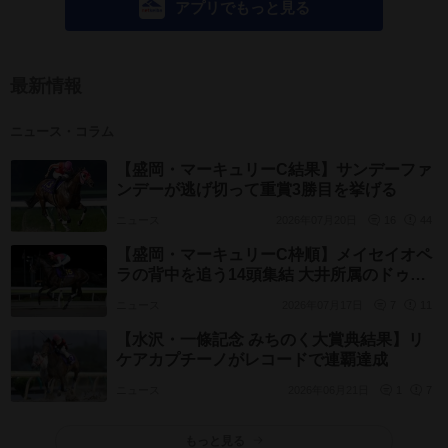
アプリでもっと見る
最新情報
ニュース・コラム
【盛岡・マーキュリーC結果】サンデーファ
ンデーが逃げ切って重賞3勝目を挙げる
ニュース
2026年07月20日
16
44
【盛岡・マーキュリーC枠順】メイセイオペ
ラの背中を追う14頭集結 大井所属のドゥラ
エレーデは1枠1番
ニュース
2026年07月17日
7
11
【水沢・一條記念 みちのく大賞典結果】リ
ケアカプチーノがレコードで連覇達成
ニュース
2026年06月21日
1
7
もっと見る