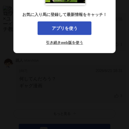
クロワ×ユーイチ教
ECVUOQk
お気に入り馬に登録して最新情報をキャッチ！
2026/7/20 5:55
[488]
メンバー薄い今回なら馬券内余裕でしょう
アプリを使う
ワンチャン頭もあるかもしれませんね
引き続きweb版を使う
1
跳人
MVeVNSA
2026/6/21 18:31
[487]
何してんだろう？
ギャグ漫画
3
もっと見る