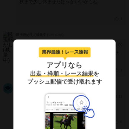
秋まで少し休ませたほうがいいかもね
1
銀玉転がし(減量中)
JmFiCWQ
2026/7/20 18:09
[490]
良馬場でどこまでやれるかですが、紐にはいれた
い笑
アプリなら
1
出走・枠順・レース結果
を
プッシュ配信で受け取れます
MiKO
QCcIZGY
2026/7/20 11:11
[489]
2買うならここまでは買わないとね
6