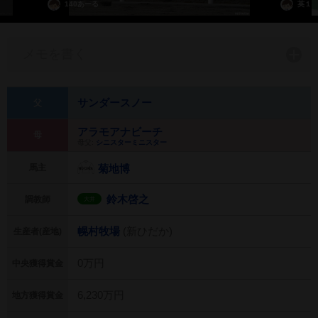
140あーる
英１
メモを書く
サンダースノー
父
アラモアナビーチ
母
母父:
シニスターミニスター
馬主
菊地博
鈴木啓之
調教師
大井
幌村牧場
(新ひだか)
生産者(産地)
0万円
中央獲得賞金
6,230万円
地方獲得賞金