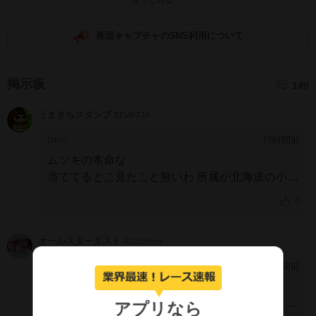
画面キャプチャのSNS利用について
掲示板
149
うまきちスタンプ
EEMRFJA
19時間前
[387]
ムツキの本命な
当ててるとこ見たこと無いわ
所属が北海道の小野
厩舎になったままだ
誤記ですな
0
オールスターダスト
GQEBYmA
20時間前
[386]
>>362
バラしますもう泥酔してボーイに牧場まで送迎さ
アプリなら