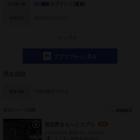
25'優駿スプリント(重賞)
主な勝ち鞍
2022年03月25日
生年月日
もっと見る
アプリでもっと見る
競走成績
19戦8勝[8-6-0-5]
通算成績
直近のレース成績
詳細表示
習志野きらっとスプリ
重賞
2026/08/06 船橋11R ダ1000m
(2人気) 御神本訓(54.0)
9