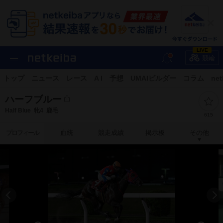
LIVE
競輪
トップ
ニュース
レース
A I
予想
UMAIビルダー
コラム
net
ハーフブルー
Half Blue
牝4
鹿毛
615
プロフィール
血統
競走成績
掲示板
その他