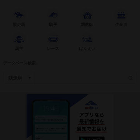
競走馬
騎手
調教師
生産者
馬主
レース
ばんえい
データベース検索