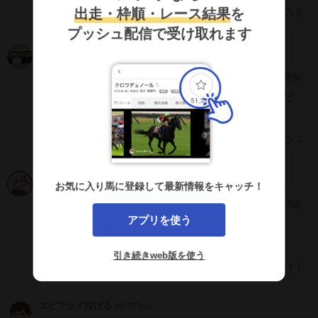
れてました
出走・枠順・レース結果
を
0
プッシュ配信で受け取れます
がばがば
IHOEKWg
21時間前
[385]
野畑が全てレースを壊して、1番被害受けた馬だ
から次人気落ちるなら全力で買い
1
錦木千束
JhY5glY
お気に入り馬に登録して最新情報をキャッチ！
21時間前
[384]
アプリを使う
長いのか
引き続きweb版を使う
1
エビフライ投げる
MHOTkGI