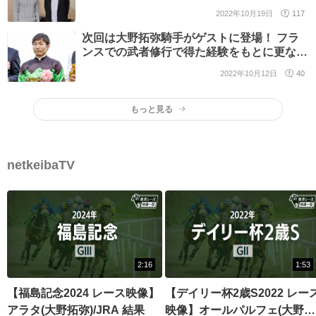
意義な時間を過ごせるんじゃないか」/第1回
2022年10月19日
117
次回は大野拓弥騎手がゲストに登場！ フラ
ンスでの武者修行で得た経験をもとに更なる
飛躍を誓います
2022年10月12日
40
もっと見る
netkeibaTV
2:16
1:53
【福島記念2024 レース映像】
【デイリー杯2歳S2022 レー
アラタ(大野拓弥)/JRA 結果
映像】オールパルフェ(大野拓