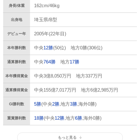
162cm/46kg
身長/体重
埼玉県/B型
出身地
2005年(22年目)
デビュー年
中央
12勝
(50位) 地方0勝(306位)
本年勝利数
中央
764勝
地方
17勝
通算勝利数
中央3億8,050万円 地方337万円
本年獲得賞金
中央155億7,017万円 地方6億2,985万円
通算獲得賞金
5勝
(中央
2勝
,地方
3勝
,海外0勝)
GI勝利数
18勝
(中央
12勝
,地方
6勝
,海外0勝)
重賞勝利数
もっと見る