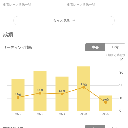
弥)/JRA 結果
重賞レース映像一覧
重賞レース映像一覧
もっと見る
成績
リーディング情報
中央
地方
※順位と勝利数