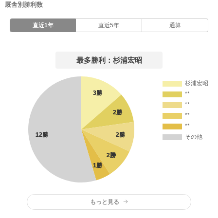
厩舎別勝利数
直近1年
直近5年
通算
最多勝利：杉浦宏昭
もっと見る