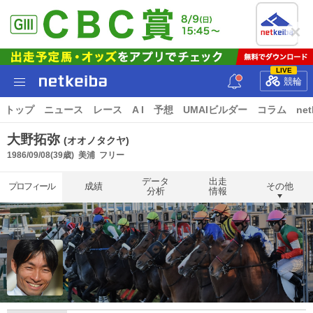
LIVE
競輪
トップ
ニュース
レース
A I
予想
UMAIビルダー
コラム
net
大野拓弥
(オオノタクヤ)
1986/09/08(39歳)
美浦
フリー
データ
出走
プロフィール
成績
その他
分析
情報