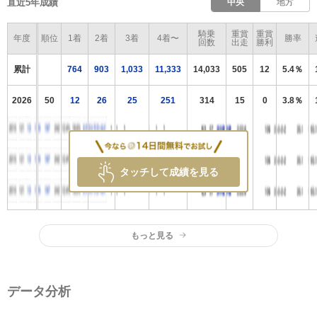
直近5年成績
中央
地方
騎乗
重賞
重賞
年度
順位
1着
2着
3着
4着〜
勝率
回数
出走
勝利
累計
764
903
1,033
11,333
14,033
505
12
5.4％
2026
50
12
26
25
251
314
15
0
3.8％
タッチして成績を見る
もっと見る
データ分析