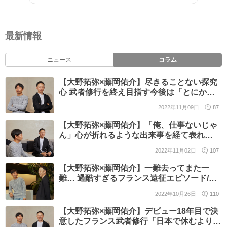
最新情報
ニュース
コラム
【大野拓弥×藤岡佑介】尽きることない探究
心 武者修行を終え目指す今後は「とにかく
上手くなりたい」 /第4回
2022年11月09日
87
【大野拓弥×藤岡佑介】「俺、仕事ないじゃ
ん」心が折れるような出来事を経て表れ
た“気持ちの変化”/第3回
2022年11月02日
107
【大野拓弥×藤岡佑介】一難去ってまた一
難… 過酷すぎるフランス遠征エピソード/第2
回
2022年10月26日
110
【大野拓弥×藤岡佑介】デビュー18年目で決
意したフランス武者修行「日本で休むより有