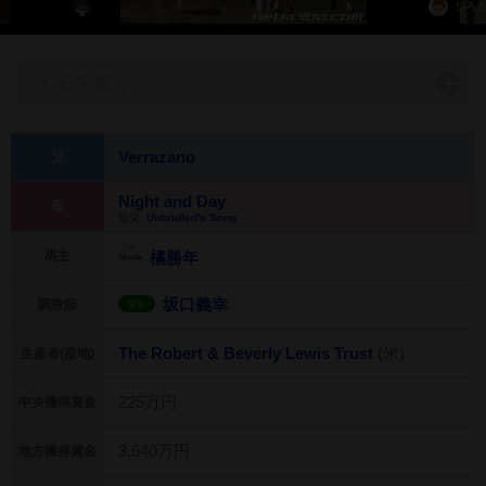
しろ
メモを書く
Verrazano
父
Night and Day
母
母父:
Unbridled's Song
馬主
橘勝年
坂口義幸
調教師
愛知
The Robert & Beverly Lewis Trust
(米)
生産者(産地)
225万円
中央獲得賞金
3,640万円
地方獲得賞金