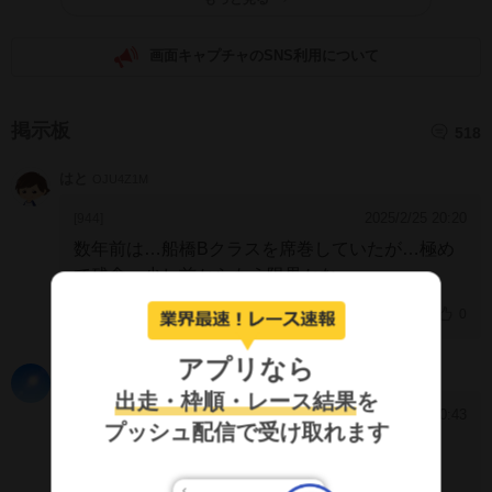
画面キャプチャのSNS利用について
掲示板
518
はと
OJU4Z1M
2025/2/25 20:20
[944]
数年前は…船橋Bクラスを席巻していたが…極め
て残念…少し前からもう限界かな…
0
アプリなら
かえるのなきごえ
NpZRQXI
出走・枠順・レース結果
を
2025/1/28 20:43
[943]
プッシュ配信で受け取れます
まともな騎乗しろよ