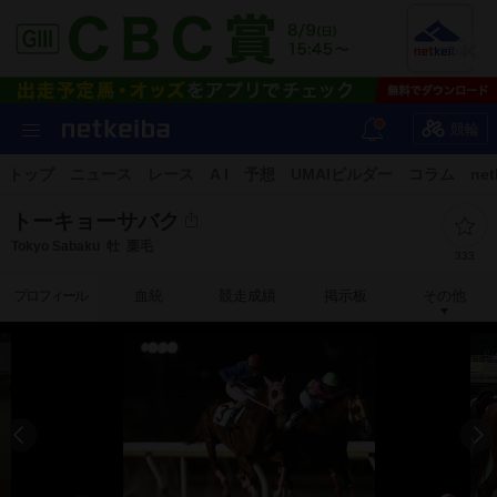
競輪
トップ
ニュース
レース
A I
予想
UMAIビルダー
コラム
net
トーキョーサバク
Tokyo Sabaku
牡
栗毛
333
プロフィール
血統
競走成績
掲示板
その他