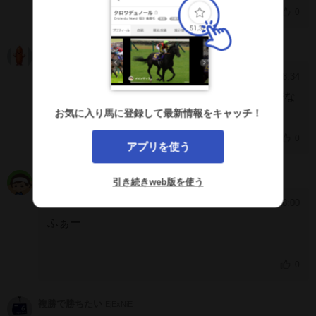
0
未来から来た預言者
QCiVKQc
2025/1/2 18:34
[942]
サインが出てる。今日は来る日かな。厩舎力がな
いだけなんだよね。
お気に入り馬に登録して最新情報をキャッチ！
0
アプリを使う
たるるーと
JCQChyA
引き続きweb版を使う
2024/8/9 18:00
[941]
ふぁー
0
複勝で勝ちたい
EjExNiE