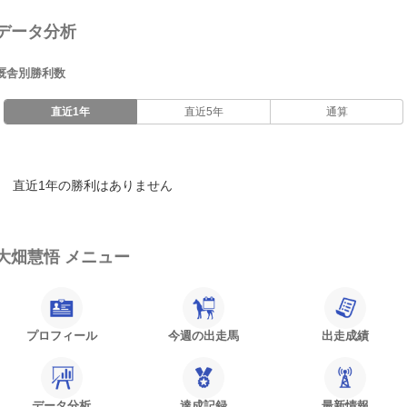
データ分析
厩舎別勝利数
直近1年
直近5年
通算
直近1年の勝利はありません
大畑慧悟 メニュー
プロフィール
今週の出走馬
出走成績
データ分析
達成記録
最新情報