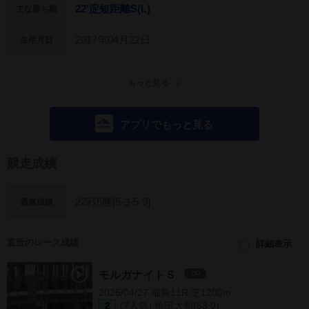
22'淀短距離S(L)
主な勝ち鞍
2017年04月22日
生年月日
もっと見る
アプリでもっと見る
競走成績
22戦5勝[5-3-5-9]
通算成績
直近のレース成績
詳細表示
モルガナイトＳ
OP
2025/04/27 福島11R 芝1200m
(7人気) 角田大和(58.0)
2