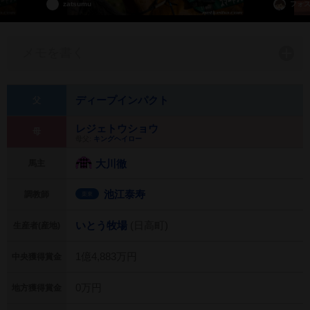
zatsumu
フォ
メモを書く
ディープインパクト
父
レジェトウショウ
母
母父:
キングヘイロー
大川徹
馬主
池江泰寿
調教師
栗東
いとう牧場
(日高町)
生産者(産地)
1億4,883万円
中央獲得賞金
0万円
地方獲得賞金