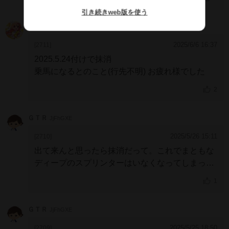
鋭気を養ってください！
引き続きweb版を使う
Res
EJiGRhU
2025/6/6 16:37
[2711]
2025.5.24付けで抹消
乗馬になるとのこと(行先不明)
お疲れ様でした
2
ＧＴＲ
JjFhGXE
2025/5/26 15:11
[2710]
出て来んと思ったら抹消だって。これでまともな
ディープのスプリンターはいなくなってしまっ
た。芝Ｇ1完全制覇は無理だな。
1
ＧＴＲ
JjFhGXE
2025/5/25 18:50
[2709]