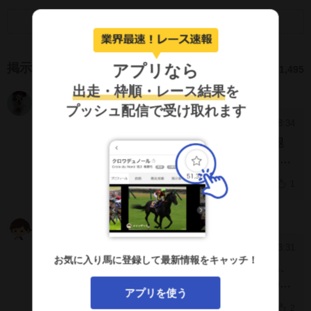
画面キャプチャのSNS利用について
アプリなら
掲示板
1,495
出走・枠順・レース結果
を
えみ
JySIRFQ
プッシュ配信で受け取れます
2026/4/29 8:34
[2713]
4月29日のRRC（Retired Racehorse Cup・引退
競走馬杯）に出場。ちゃんと活躍できる場があっ
てよかった！
1
minarys
KVRxVkY
2025/6/6 23:31
[2712]
お気に入り馬に登録して最新情報をキャッチ！
長い間たくさんのレース、よく頑張りましたね、
スマートクラージュ君、偉かったです。乗馬の馬
アプリを使う
生になるそうですが、まずはゆっくり身体を休め
2