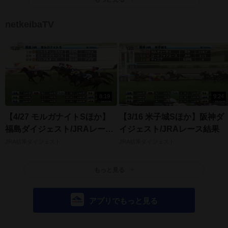
netkeibaTV
8:19
9:24
【4/27 モルガナイトSほか】
【3/16 米子城Sほか】阪神ダ
福島ダイジェスト/JRAレース
イジェスト/JRAレース結果
結果
JRA結果ダイジェスト
JRA結果ダイジェスト
もっと見る
アプリでもっと見る