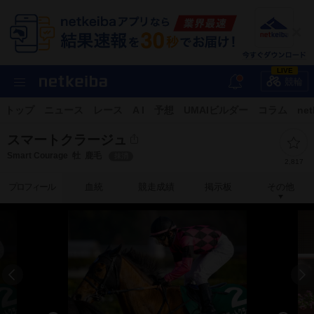
LIVE
競輪
トップ
ニュース
レース
A I
予想
UMAIビルダー
コラム
net
スマートクラージュ
Smart Courage
牡
鹿毛
抹消
2,817
プロフィール
血統
競走成績
掲示板
その他