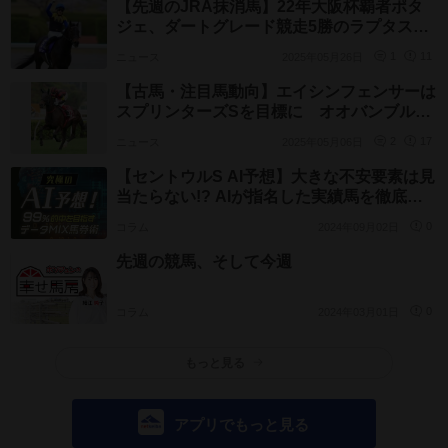
【先週のJRA抹消馬】22年大阪杯覇者ポタ
ジェ、ダートグレード競走5勝のラプタスな
ど
ニュース
2025年05月26日
1
11
【古馬・注目馬動向】エイシンフェンサーは
スプリンターズSを目標に オオバンブルマ
イは安田記念へ
ニュース
2025年05月06日
2
17
【セントウルS AI予想】大きな不安要素は見
当たらない!? AIが指名した実績馬を徹底分
析
コラム
2024年09月02日
0
先週の競馬、そして今週
コラム
2024年03月01日
0
もっと見る
アプリでもっと見る