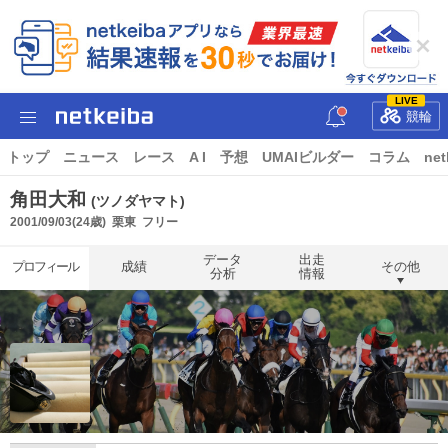
LIVE
競輪
トップ
ニュース
レース
A I
予想
UMAIビルダー
コラム
net
角田大和
(ツノダヤマト)
2001/09/03(24歳)
栗東
フリー
データ
出走
プロフィール
成績
その他
分析
情報