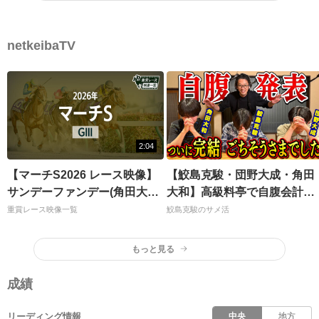
netkeibaTV
2:04
【マーチS2026 レース映像】
【鮫島克駿・団野大成・角田
サンデーファンデー(角田大
大和】高級料亭で自腹会計を
和)/JRA 結果
支払うのは誰だ？【サメ活
重賞レース映像一覧
鮫島克駿のサメ活
#31】
もっと見る
成績
リーディング情報
中央
地方