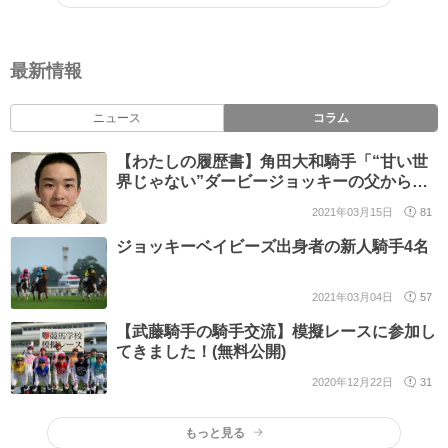
最新情報
ニュース
コラム
【わたしの履歴書】角田大和騎手「“甘い世
界じゃない”ダービージョッキーの父から叱
咤激励」――新人紹介
2021年03月15日
81
ジョッキーベイビーズ出身者の新人騎手4名
2021年03月04日
57
【武藤騎手の騎手交流】模擬レースに参加し
てきました！(無料公開)
2020年12月22日
31
もっと見る