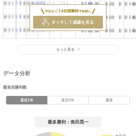
タッチして成績を見る
もっと見る
データ分析
厩舎別勝利数
直近1年
直近5年
通算
最多勝利：角田晃一