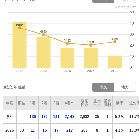
※順位と勝利数
直近5年成績
中央
地方
騎乗
重賞
重賞
年度
順位
1着
2着
3着
4着〜
勝率
連対
回数
出走
勝利
累計
136
172
181
2,143
2,632
35
1
5.2％
11.7
2026
53
11
15
17
217
260
8
1
4.2％
10.0