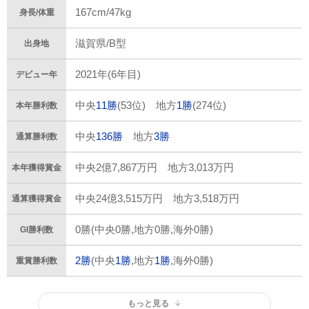
167cm/47kg
身長/体重
滋賀県/B型
出身地
2021年(6年目)
デビュー年
中央
11勝
(53位) 地方
1勝
(274位)
本年勝利数
中央
136勝
地方
3勝
通算勝利数
中央2億7,867万円 地方3,013万円
本年獲得賞金
中央24億3,515万円 地方3,518万円
通算獲得賞金
0勝(中央0勝,地方0勝,海外0勝)
GI勝利数
2勝
(中央
1勝
,地方
1勝
,海外0勝)
重賞勝利数
もっと見る