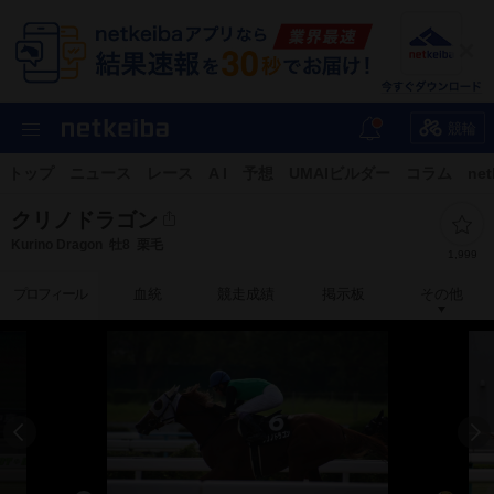
競輪
トップ
ニュース
レース
A I
予想
UMAIビルダー
コラム
net
クリノドラゴン
Kurino Dragon
牡8
栗毛
1,999
プロフィール
血統
競走成績
掲示板
その他