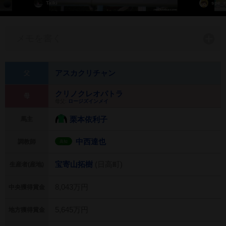
Taiki
spe_r
メモを書く
アスカクリチャン
父
クリノクレオパトラ
母
母父:
ロージズインメイ
栗本依利子
馬主
中西達也
調教師
高知
宝寄山拓樹
(日高町)
生産者(産地)
8,043万円
中央獲得賞金
5,645万円
地方獲得賞金