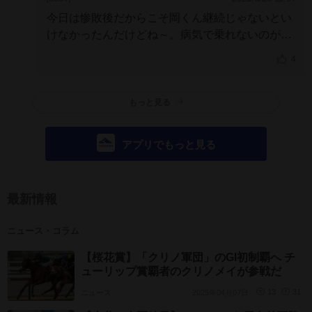
今日は惨敗後だからこそ岡くん継続じゃないとい
けなかったんだけどね～。病気で乗れないのが残
念～。
4
なので今日の「◎」は別の仔に～。
とにもかくに
も、今日は「負けてしかたない理由を見つけて、
ギコギコやらガチャガチャやらギッコンバッタン
もっと見る
やら、の調和の利いていない騎乗」だけは勘弁し
てね～。
アプリでもっと見る
最新情報
ニュース・コラム
【桜花賞】「クリノ軍団」のGI初制覇へ チ
ューリップ賞覇者のクリノメイが参戦だ
ニュース
2025年04月07日
13
31