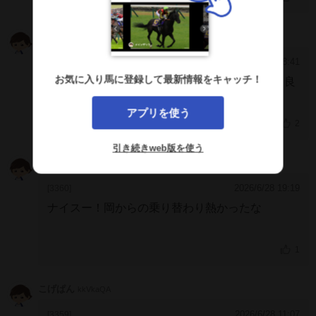
こげぱん
kkVkaQA
2026/7/12 18:41
[3361]
お気に入り馬に登録して最新情報をキャッチ！
◎今日もまずは無事に、そして良い結果よりも良
い内容を～。
アプリを使う
前走、Ｓくんの「平均点」を思えば、まったくの
2
過失なくうまく乗ってくれて最後まで人馬で調和
引き続きweb版を使う
して駆け切ってくれてびっくりしたけど、とにも
kit
IVQRdmc
かくにも好内容だったのは何より～。なので、今
日もいい競馬できるんじゃないかな～。（岡く
2026/6/28 19:19
[3360]
ん、今日乗る仔を間違えたんじゃない？（笑））
ナイスー！岡からの乗り替わり熱かったな
今日はそろそろ外出するので、リアルでは観られ
る回顧には来ないと思うけど、帰ったら必ずレー
スVTR観るのでがんばってね～。
1
こげぱん
kkVkaQA
2026/6/28 11:07
[3359]