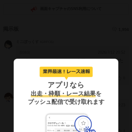
画面キャプチャのSNS利用について
掲示板
1,956
ミニぼっくす
IGRFCEc
2026/7/12 20:52
[3363]
お疲れさまドラゴンくん、今日はイマイチだった
んよね、色々と。
0
アプリなら
出走・枠順・レース結果
を
すーさん
dWCIUQA
プッシュ配信で受け取れます
2026/7/12 20:23
[3362]
この乗り替わりはないわー
乗り方全くわってないやん
4