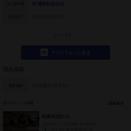
22'浦和記念(G2)
主な勝ち鞍
2018年05月07日
生年月日
もっと見る
アプリでもっと見る
競走成績
59戦9勝[9-11-8-31]
通算成績
直近のレース成績
詳細表示
柏島特別(C1)
2026/07/12 高知9R ダ1400m
(5人気) 多田羅誠(57.0)
7