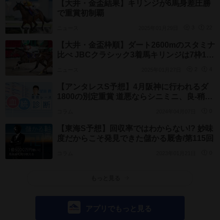
【大井・金盃結果】キリンジが6馬身差圧勝
で重賞初制覇
ニュース
2025年01月29日
3
22
【大井・金盃枠順】ダート2600mのスタミナ
比べ JBCクラシック3着馬キリンジは7枠12
番
ニュース
2025年01月27日
2
4
【アンタレスS予想】4月阪神に行われるダ
1800の別定重賞 道悪ならシニミニ、良-稍な
らロベルトで
コラム
2024年04月07日
0
【東海S予想】回収率ではわからない!? 妙味
度だからこそ発見できた儲かる厩舎/第115回
コラム
2023年01月21日
0
もっと見る
アプリでもっと見る