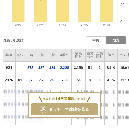
直近5年成績
中央
地方
騎乗
重賞
重賞
年度
順位
1着
2着
3着
4着〜
勝率
連対
回数
出走
勝利
累計
272
327
329
2,228
3,156
51
2
8.6％
19.0
2026
81
37
47
48
266
398
8
0
9.3％
21.1
タッチして成績を見る