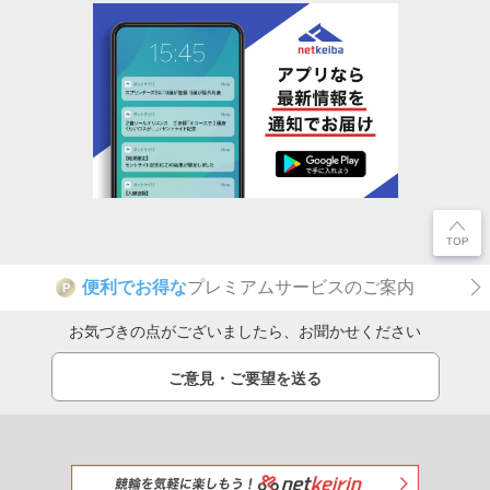
便利でお得な
プレミアムサービスのご案内
P
お気づきの点がございましたら、お聞かせください
ご意見・ご要望を送る