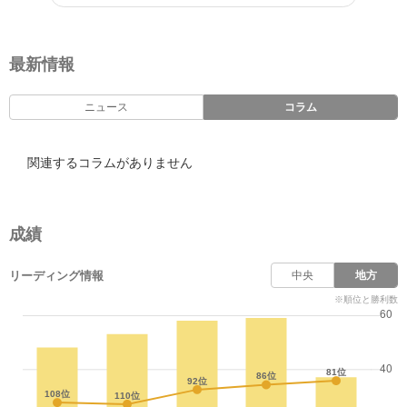
最新情報
ニュース
コラム
関連するコラムがありません
成績
リーディング情報
中央
地方
※順位と勝利数