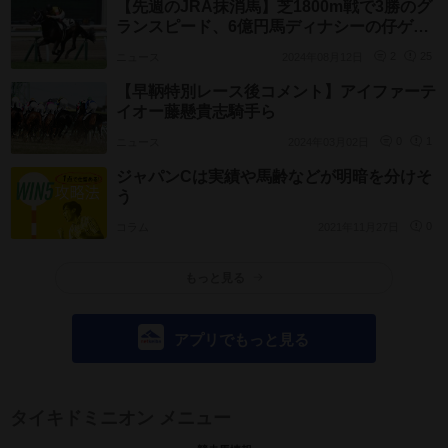
【先週のJRA抹消馬】芝1800m戦で3勝のグ
ランスピード、6億円馬ディナシーの仔ゲン
パチエトワールなど
ニュース
2024年08月12日
2
25
【早鞆特別レース後コメント】アイファーテ
イオー藤懸貴志騎手ら
ニュース
2024年03月02日
0
1
ジャパンCは実績や馬齢などが明暗を分けそ
う
コラム
2021年11月27日
0
もっと見る
アプリでもっと見る
タイキドミニオン メニュー