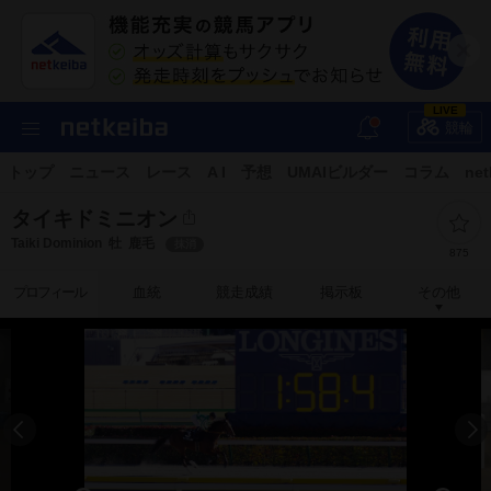
LIVE
競輪
トップ
ニュース
レース
A I
予想
UMAIビルダー
コラム
net
タイキドミニオン
Taiki Dominion
牡
鹿毛
抹消
875
プロフィール
血統
競走成績
掲示板
その他