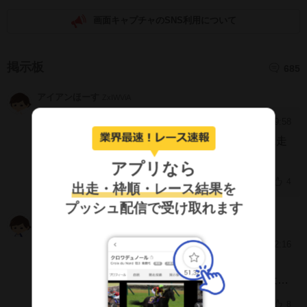
画面キャプチャのSNS利用について
掲示板
685
アイアンほーす
ZxIWViA
2024/8/8 19:58
[1276]
目立つ血統ではなかったけどほんとよく堅実に走
ってくれました。
アプリなら
ありがとうございました。
4
出走・枠順・レース結果
を
プッシュ配信で受け取れます
ミッフィーくん
QmcYc5g
2024/8/6 2:16
[1275]
ついに引退か
怪我や病気などせず36戦して、掲示板率64%は立
派だと思う
無事是名馬だったね
お疲れ様でした
8