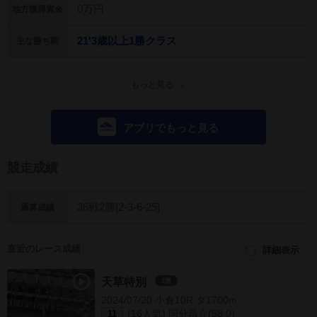
0万円
地方獲得賞金
21'3歳以上1勝クラス
主な勝ち鞍
もっと見る
アプリでもっと見る
競走成績
36戦2勝[2-3-6-25]
通算成績
直近のレース成績
詳細表示
天草特別
2勝
2024/07/20 小倉10R ダ1700m
(16人気) 国分恭介(58.0)
11