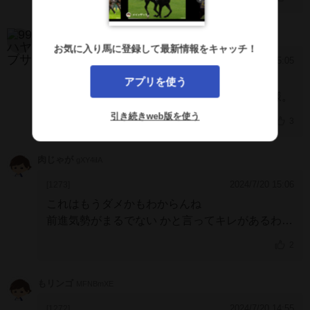
99ハヤブサ
KAYhglE
お気に入り馬に登録して最新情報をキャッチ！
2024/8/5 15:05
[1274]
６歳までよく頑張ってくれました。
アプリを使う
とにかくたくさん走ってくれました。
お疲れ様。
引き続きweb版を使う
3
肉じゃが
gXY4iIA
2024/7/20 15:06
[1273]
これはもうダメかもわからんね
前進気勢がまるでない
かと言ってキレがあるわけ
でもないし
2
もリンゴ
MFNBmXE
2024/7/20 14:55
[1272]