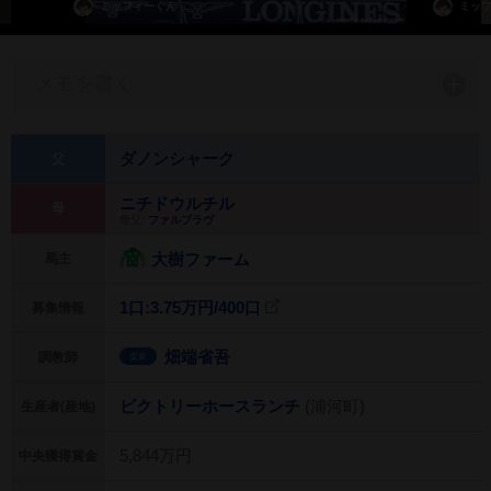
ミッフィーくん
ミッ
メモを書く
ダノンシャーク
父
ニチドウルチル
母
母父:
ファルブラヴ
大樹ファーム
馬主
1口:3.75万円/
400口
募集情報
畑端省吾
調教師
栗東
ビクトリーホースランチ
(浦河町)
生産者(産地)
5,844万円
中央獲得賞金