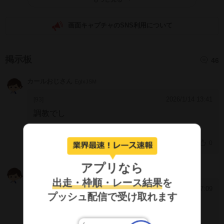
画面キャプチャのSNS利用について
掲示板
46
カールおじさん
EgIxJSM
2026/1/14 13:41
[93]
調教でし
0
アプリなら
わっつ
JZEkRGg
出走・枠順・レース結果
を
2025/8/25 17:09
[92]
プッシュ配信で受け取れます
減量を台無しにする天才