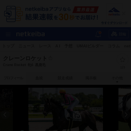
競輪
トップ
ニュース
レース
A I
予想
UMAIビルダー
コラム
net
クレーンロケット
Crane Rocket
牝6
黒鹿毛
115
プロフィール
血統
競走成績
掲示板
その他