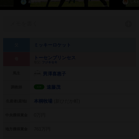
起きたろ
しろ
メモを書く
ミッキーロケット
父
トーセンプリンセス
母
母父:
フジキセキ
馬主
男澤喜惠子
遠藤茂
調教師
大井
本桐牧場
(新ひだか町)
生産者(産地)
0万円
中央獲得賞金
761万円
地方獲得賞金