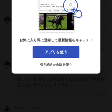
1
ゲス
ODORQEk
2025/5/19 17:03
[91]
なんで４コーナーで手綱引いた？
お気に入り馬に登録して最新情報をキャッチ！
0
アプリを使う
久能
NlgRCEc
引き続きweb版を使う
2025/3/16 17:54
[90]
及川か‥勝負服を見れば分かるんだけど聞き慣れ
るまでに時間がかかりそうだ
0
スケロック
GAR1iJQ