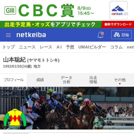
競輪
トップ
ニュース
レース
A I
予想
UMAIビルダー
コラム
net
山本聡紀
(ヤマモトトシキ)
1992/01/30(34歳)
地方
データ
出走
プロフィール
成績
その他
分析
情報