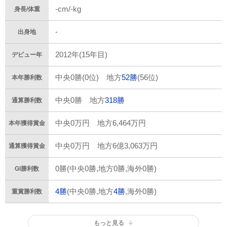
-cm/-kg
身長/体重
-
出身地
2012年(15年目)
デビュー年
中央0勝(0位) 地方
52勝
(56位)
本年勝利数
中央0勝 地方
318勝
通算勝利数
中央0万円 地方6,464万円
本年獲得賞金
中央0万円 地方6億3,063万円
通算獲得賞金
0勝(中央0勝,地方0勝,海外0勝)
GI勝利数
4勝
(中央0勝,地方
4勝
,海外0勝)
重賞勝利数
もっと見る