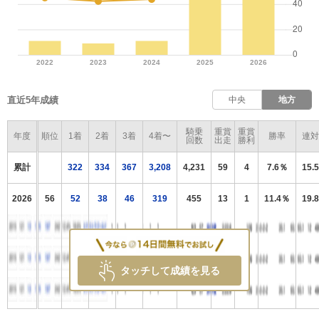
直近5年成績
中央
地方
騎乗
重賞
重賞
年度
順位
1着
2着
3着
4着〜
勝率
連対
回数
出走
勝利
累計
322
334
367
3,208
4,231
59
4
7.6％
15.
2026
56
52
38
46
319
455
13
1
11.4％
19.
タッチして成績を見る