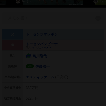
あっきい
ふぁ
メモを書く
トーセンホマレボシ
父
トーセンバンビーナ
母
母父:
キングカメハメハ
島川隆哉
馬主
佐藤浩一
調教師
岩手
エスティファーム
(日高町)
生産者(産地)
332万円
中央獲得賞金
522万円
地方獲得賞金