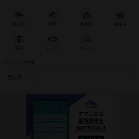
競走馬
騎手
調教師
生産者
馬主
レース
ばんえい
データベース検索