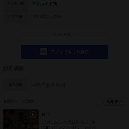
マラカイト賞
主な勝ち鞍
2020年03月09日
生年月日
もっと見る
アプリでもっと見る
競走成績
31戦3勝[3-2-2-24]
通算成績
直近のレース成績
詳細表示
Ｂ１
2024/12/28 水沢11R ダ1400m
(11人気) 小松丈二(54.0)
10