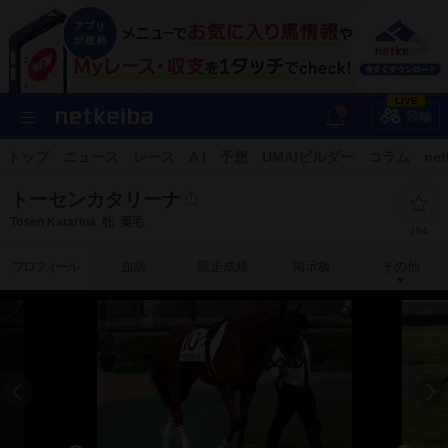
LIVE
競輪
トップ
ニュース
レース
A I
予想
UMAIビルダー
コラム
net
トーセンカタリーナ
Tosen Katarina
牝
栗毛
184
プロフィール
血統
競走成績
掲示板
その他