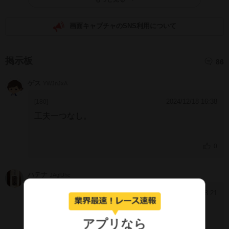
画面キャプチャのSNS利用について
掲示板
86
ゲス
YWJnJxA
2024/12/18 16:38
[180]
工夫一つなし。
0
ハテナ
JAglUhc
2024/10/8 18:21
[179]
お前走ってたか？
アプリなら