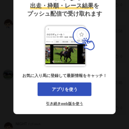
出走・枠順・レース結果
を
0
プッシュ配信で受け取れます
べん
QXBAgUE
2024/9/23 16:58
[178]
え…、こいつまじか？
0
アルマーニ
QQh3GHE
お気に入り馬に登録して最新情報をキャッチ！
2024/9/9 17:45
[177]
アプリを使う
ヤっぱコッチやんなー笑
☆頭で￥サンキュー(^ー^)b
美味しい馬単￥ゴチ
引き続きweb版を使う
です(^人^)(^ー^)v
0
NIGHT
FzFolwA