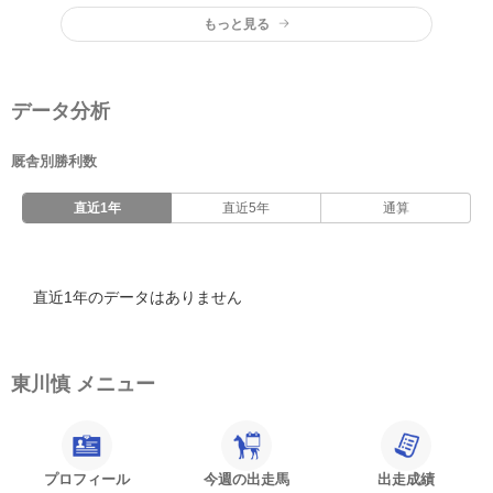
もっと見る
データ分析
厩舎別勝利数
直近1年
直近5年
通算
直近1年のデータはありません
東川慎 メニュー
プロフィール
今週の出走馬
出走成績