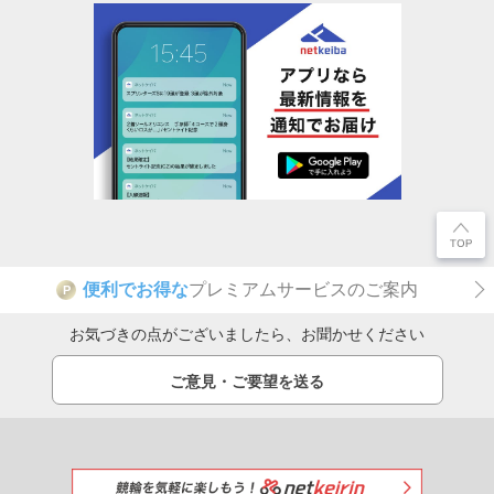
便利でお得な
プレミアムサービスのご案内
P
お気づきの点がございましたら、お聞かせください
ご意見・ご要望を送る