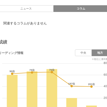
ニュース
コラム
関連するコラムがありません
成績
リーディング情報
中央
地方
※順位と勝利