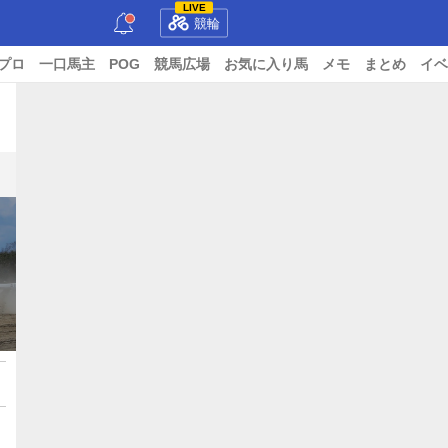
LIVE
競輪
プロ
一口馬主
POG
競馬広場
お気に入り馬
メモ
まとめ
イベ