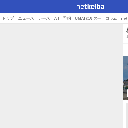
トップ
ニュース
レース
A I
予想
UMAIビルダー
コラム
net