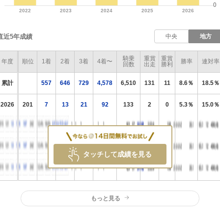
直近5年成績
中央
地方
騎乗
重賞
重賞
年度
順位
1着
2着
3着
4着〜
勝率
連対率
回数
出走
勝利
累計
557
646
729
4,578
6,510
131
11
8.6％
18.5％
2026
201
7
13
21
92
133
2
0
5.3％
15.0％
タッチして成績を見る
もっと見る