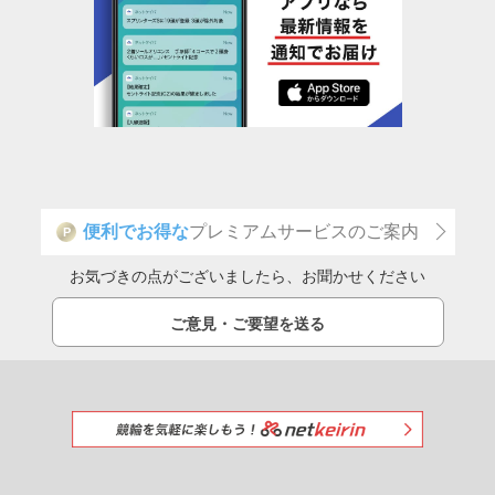
便利でお得な
プレミアムサービスのご案内
P
お気づきの点がございましたら、お聞かせください
ご意見・ご要望を送る