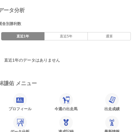
データ分析
厩舎別勝利数
直近1年
直近5年
通算
直近1年のデータはありません
林謙佑 メニュー
プロフィール
今週の出走馬
出走成績
データ分析
達成記録
最新情報