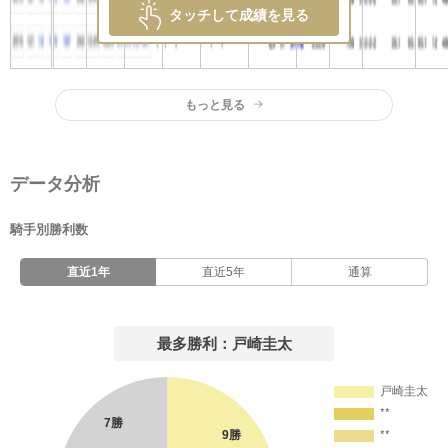
タッチして成績を見る
もっと見る
データ分析
騎手別勝利数
直近1年
直近5年
通算
最多勝利：戸崎圭太