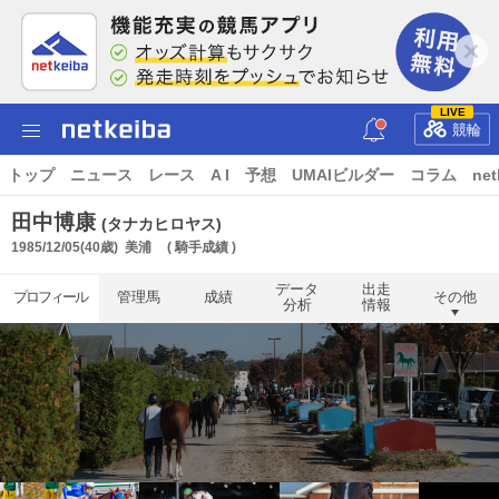
LIVE
競輪
トップ
ニュース
レース
A I
予想
UMAIビルダー
コラム
net
田中博康
(タナカヒロヤス)
1985/12/05(40歳)
美浦
(
騎手成績
)
データ
出走
プロフィール
管理馬
成績
その他
分析
情報