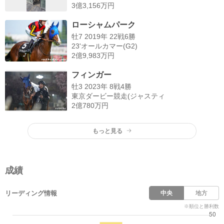
3億3,156万円
ローシャムパーク
牡7 2019年 22戦6勝
23'オールカマー(G2)
2億9,983万円
フィンガー
牡3 2023年 8戦4勝
東京ダービー競走(ジャスティ
2億780万円
もっと見る
成績
リーディング情報
中央
地方
※順位と勝利数