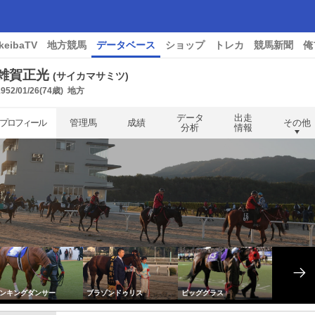
keibaTV
地方競馬
データベース
ショップ
トレカ
競馬新聞
俺
雑賀正光
(サイカマサミツ)
1952/01/26(74歳)
地方
データ
出走
プロフィール
管理馬
成績
その他
分析
情報
ンキングダンサー
ブラゾンドゥリス
ビッググラス