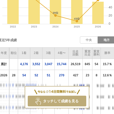
直近5年成績
中央
地方
出走
重賞
重賞
年度
順位
1着
2着
3着
4着〜
勝率
回数
出走
勝利
累計
4,176
3,552
3,047
15,744
26,519
845
54
15.7％
2026
28
54
52
51
270
427
23
8
12.6％
タッチして成績を見る