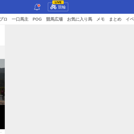
LIVE
競輪
プロ
一口馬主
POG
競馬広場
お気に入り馬
メモ
まとめ
イベ