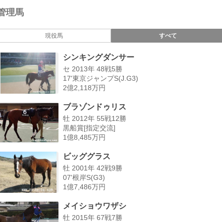
管理馬
現役馬
すべて
シンキングダンサー
セ 2013年 48戦5勝
17'東京ジャンプS(J.G3)
2億2,118万円
ブラゾンドゥリス
牡 2012年 55戦12勝
黒船賞[指定交流]
1億8,485万円
ビッググラス
牡 2001年 42戦9勝
07'根岸S(G3)
1億7,486万円
メイショウワザシ
牡 2015年 67戦7勝