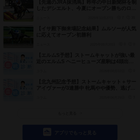
【先週のJRA抹消馬】昨年の中日新聞杯を制
したデシエルト、今夏にオープン勝ちのロー
ズスターなど
ニュース
2025年10月27日
7
35
【イサ殿下御来場記念結果】ムルソーが人気
に応えてオープン初勝利
ニュース
2025年09月20日
0
0
【エルムS予想】ストームキャットが強い最
近のエルムS ヘニーヒューズ産駒は4頭出走
[3-1-0-0]
コラム
2026年08月02日
0
【北九州記念予想】ストームキャット＋サー
アイヴァーが3連勝中 牝馬やや優勢、逃げ馬
は(2-1-1-1)
コラム
2025年06月29日
3
もっと見る
アプリでもっと見る