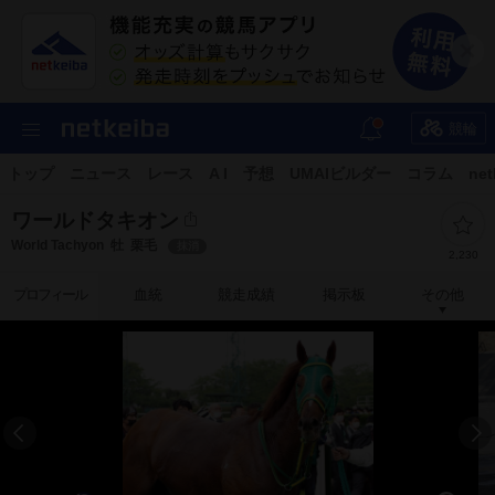
競輪
トップ
ニュース
レース
A I
予想
UMAIビルダー
コラム
net
ワールドタキオン
World Tachyon
牡
栗毛
抹消
2,230
プロフィール
血統
競走成績
掲示板
その他