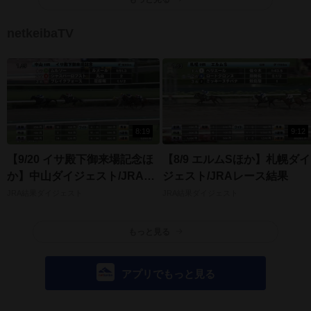
netkeibaTV
8:19
9:12
【9/20 イサ殿下御来場記念ほ
【8/9 エルムSほか】札幌ダイ
か】中山ダイジェスト/JRAレ
ジェスト/JRAレース結果
ース結果
JRA結果ダイジェスト
JRA結果ダイジェスト
もっと見る
アプリでもっと見る