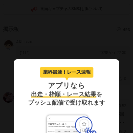
画面キャプチャのSNS利用について
掲示板
493
AKI
ISIklIE
2026/7/27 22:30
[1112]
馬術出るんか
0
アプリなら
出走・枠順・レース結果
を
おしらこ
IGQoBxE
プッシュ配信で受け取れます
2026/2/3 0:52
[1111]
某所でたまたまワールドタキオンくんの動画が回
ってきました！とってもお利口にしてました。
瀬瀬先生が投稿されていたリトレーニング施設と
2