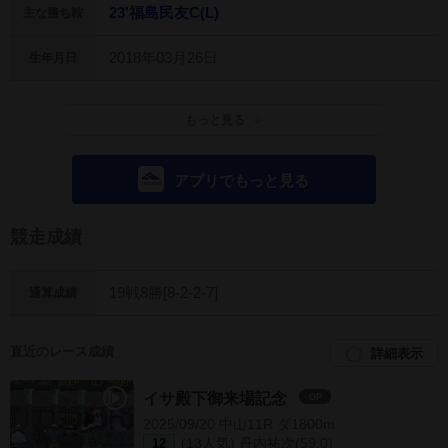
23'福島民友C(L)
主な勝ち鞍
2018年03月26日
生年月日
もっと見る
アプリでもっと見る
競走成績
19戦8勝[8-2-2-7]
通算成績
直近のレース成績
詳細表示
イサ殿下御来場記念
OP
2025/09/20 中山11R ダ1800m
(13人気) 丹内祐次(59.0)
12