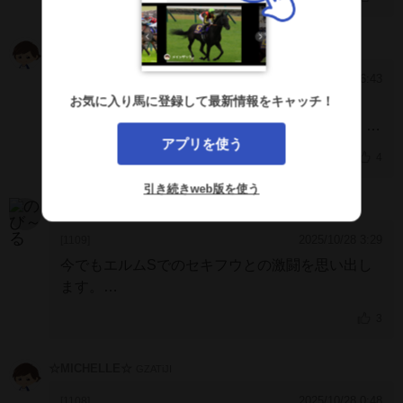
背景が同じでしたので、1ヶ月前ほどの投稿です
が元気にされているんだと思います。
何卒元気に
スカイ
QRWWaIA
お過ごしください。
2025/10/29 16:43
[1110]
お気に入り馬に登録して最新情報をキャッチ！
残念で仕方ありません。
いつも一生懸命に頑張ってくれていましたね。
ど
アプリを使う
うか余生が続きますよう願っています。
4
引き続きweb版を使う
のび～る
IJJ5NkA
2025/10/28 3:29
[1109]
今でもエルムSでのセキフウとの激闘を思い出し
ます。
まずは怪我を治して下さい、お疲れ様でした。
3
☆MICHELLE☆
GZATiJI
2025/10/28 0:48
[1108]