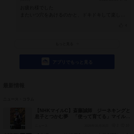
お疲れ様でした
またいつ穴をあけるのかと、ドキドキして楽しみ
に見ていました
苦労してる分、身体を酷使してた
4
んですね…
治して元気に過ごしていて下さいね
もっと見る
アプリでもっと見る
最新情報
ニュース・コラム
【NHKマイルC】斎藤誠師 ジーネキングと
息子とつかむ夢 「使って育てる」マイルで
開花
ニュース
2026年05月06日
2
10