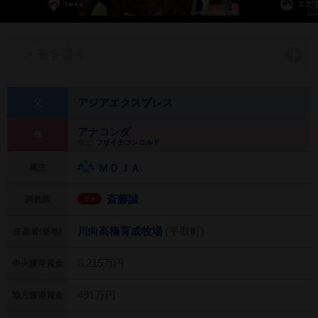
t-e-t-e
エク
メモを書く
アジアエクスプレス
父
アナコンダ
母
母父:
フサイチコンコルド
ＭＯＪＡ
馬主
斎藤誠
調教師
美浦
川向高橋育成牧場
(平取町)
生産者(産地)
8,215万円
中央獲得賞金
491万円
地方獲得賞金